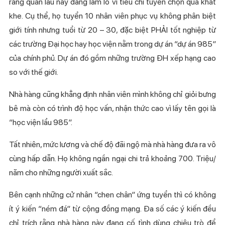
rằng quán lẩu này đang làm lố vì tiêu chí tuyển chọn quá khắt
khe. Cụ thể, họ tuyển 10 nhân viên phục vụ không phân biệt
giới tính nhưng tuổi từ 20 – 30, đặc biệt PHẢI tốt nghiệp từ
các trường Đại học hay học viện nằm trong dự án “dự án 985”
của chính phủ. Dự án đó gồm những trường ĐH xếp hạng cao
so với thế giới.
Nhà hàng cũng khẳng định nhân viên mình không chỉ giỏi bưng
bê mà còn có trình độ học vấn, nhận thức cao vì lấy tên gọi là
“học viện lẩu 985”.
Tất nhiên, mức lương và chế độ đãi ngộ mà nhà hàng đưa ra vô
cùng hấp dẫn. Họ không ngần ngại chi trả khoảng 700. Triệu/
năm cho những người xuất sắc.
Bên cạnh những cử nhân “chen chân” ứng tuyển thì có không
ít ý kiến “ném đá” từ cộng đồng mạng. Đa số các ý kiến đều
chỉ trích rằng nhà hàng này đang cố tình dùng chiêu trò để