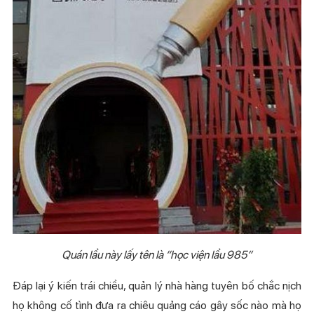
Quán lẩu này lấy tên là “học viện lẩu 985”
Đáp lại ý kiến trái chiều, quản lý nhà hàng tuyên bố chắc nịch
họ không cố tình đưa ra chiêu quảng cáo gây sốc nào mà họ