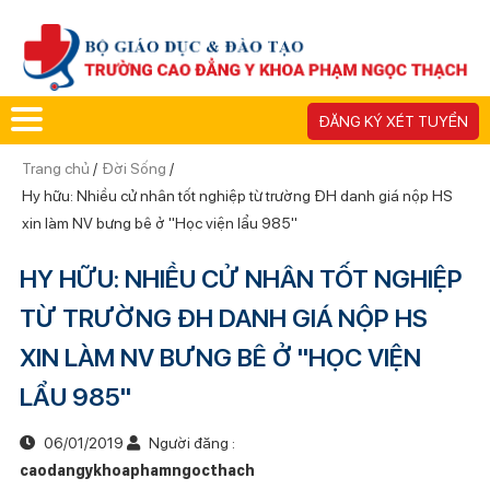
ĐĂNG KÝ XÉT TUYỂN
Trang chủ
/
Đời Sống
/
Hy hữu: Nhiều cử nhân tốt nghiệp từ trường ĐH danh giá nộp HS
xin làm NV bưng bê ở "Học viện lẩu 985"
HY HỮU: NHIỀU CỬ NHÂN TỐT NGHIỆP
TỪ TRƯỜNG ĐH DANH GIÁ NỘP HS
XIN LÀM NV BƯNG BÊ Ở "HỌC VIỆN
LẨU 985"
06/01/2019
Người đăng :
caodangykhoaphamngocthach