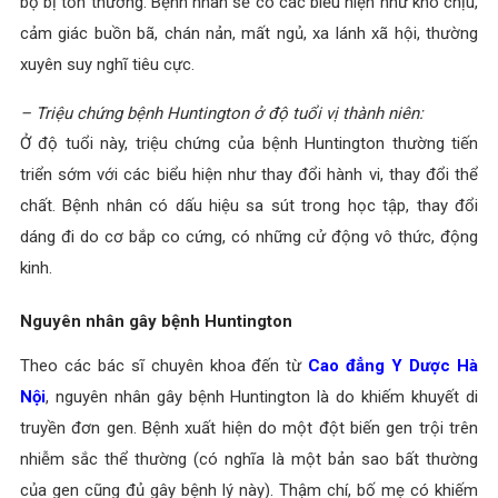
bộ bị tổn thương. Bệnh nhân sẽ có các biểu hiện như khó chịu,
cảm giác buồn bã, chán nản, mất ngủ, xa lánh xã hội, thường
xuyên suy nghĩ tiêu cực.
– Triệu chứng bệnh Huntington ở độ tuổi vị thành niên:
Ở độ tuổi này, triệu chứng của bệnh Huntington thường tiến
triển sớm với các biểu hiện như thay đổi hành vi, thay đổi thể
chất. Bệnh nhân có dấu hiệu sa sút trong học tập, thay đổi
dáng đi do cơ bắp co cứng, có những cử động vô thức, động
kinh.
Nguyên nhân gây bệnh Huntington
Theo các bác sĩ chuyên khoa đến từ
Cao đẳng Y Dược Hà
Nội
, nguyên nhân gây bệnh Huntington là do khiếm khuyết di
truyền đơn gen. Bệnh xuất hiện do một đột biến gen trội trên
nhiễm sắc thể thường (có nghĩa là một bản sao bất thường
của gen cũng đủ gây bệnh lý này). Thậm chí, bố mẹ có khiếm