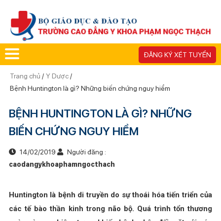
ĐĂNG KÝ XÉT TUYỂN
Trang chủ
/
Y Dược
/
Bệnh Huntington là gì? Những biến chứng nguy hiểm
BỆNH HUNTINGTON LÀ GÌ? NHỮNG
BIẾN CHỨNG NGUY HIỂM
14/02/2019
Người đăng :
caodangykhoaphamngocthach
Huntington là bệnh di truyền do
sự thoái hóa tiến triển của
các tế bào thần kinh trong não bộ. Quá trình tổn thương