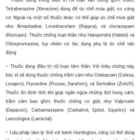
Tetrabenazine (Xenazine) dùng để ức chế múa giật, co cứng
cơ. Ngoài ra, một số thuốc khác có thể giúp ức chế múa giật
như Amantadine, Levetiracetam (Keppra), và clonazepam
(Klonopin). Thuốc chống loạn thần như Haloperidol (Haldol) và
Chlorpromazine, tuy nhiên có tác dụng phụ là ức chế vận
động.
– Thuốc dùng điều trị rối loạn tâm thần: Với triệu chứng này,
bác sĩ sẽ dùng thuốc chống trầm cảm như Citalopram (Celexa,
Lexapro), Fluoxetine (Prozac, Sarafem), và Sertraline (Zoloft).
Thuốc ổn định tính khí giúp ngăn ngừa những đợt hung cảm,
trầm cảm bao gồm: thuốc chống co giật, như Valproate
(Depacon), Carbamazepine (Carbatrol, Epitol, Equetro) và
Lamotrigine (Lamictal).
– Liệu pháp tâm lý: Đối với bệnh Huntington, cũng có thể dùng