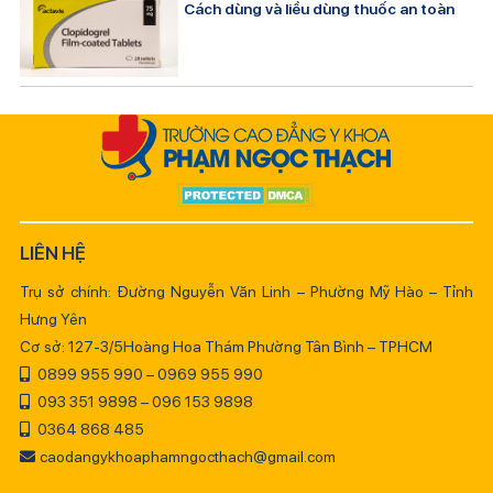
Cách dùng và liều dùng thuốc an toàn
LIÊN HỆ
Trụ sở chính: Đường Nguyễn Văn Linh – Phường Mỹ Hào – Tỉnh
Hưng Yên
Cơ sở: 127-3/5Hoàng Hoa Thám Phường Tân Bình – TPHCM
0899 955 990 – 0969 955 990
093 351 9898 – 096 153 9898
0364 868 485
caodangykhoaphamngocthach@gmail.com