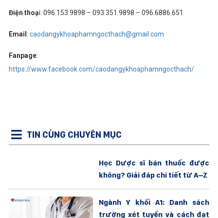
Điện thoạ
i: 096.153.9898 – 093.351.9898 – 096.6886.651
Email
:
caodangykhoaphamngocthach@gmail.com
Fanpage
:
https://www.facebook.com/caodangykhoaphamngocthach/
TIN CÙNG CHUYÊN MỤC
Học Dược sĩ bán thuốc được
không? Giải đáp chi tiết từ A–Z
Ngành Y khối A1: Danh sách
trường xét tuyển và cách đạt