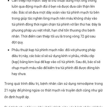
Can thiệp nội mạch: đây là thủ thuật dùng một ống thông
luồn qua động mạch đùi ở bẹn và được đưa cẩn thận lên
não. Bác sĩ sẽ đưa một dây xoắn vào túi phình mạch từ bên
trong giúp tắc nghẽn lòng mạch nên máu không chảy vào
túi phình đồng thời ngăn chặn túi phình vỡ lần thứ hai. Đây là
phương pháp ưu việt nhất, hạn chế tổn thương cho bệnh
nhân. Thời điểm can thiệp tối ưu là trong vòng 72 giờ sau
đột quỵ.
Phẫu thuật kẹp túi phình mạch não: đối với phương pháp
điều trị này, các bác sĩ sẽ sử dụng kính vi phẫu, nhiều clip
(kẹp) bằng kim loại để kẹp vào cổ túi phình. Sau đó, bác sĩ sẽ
chụp mạch máu não để kiểm tra túi phình đã được đóng kín
hay chưa.
Trong quá trình điều trị, bệnh nhân cần sử dụng nimodipine trong
21 ngày để phòng ngừa co thắt mạch và truyền dịch cũng như giữ
ổn định huyết áp.