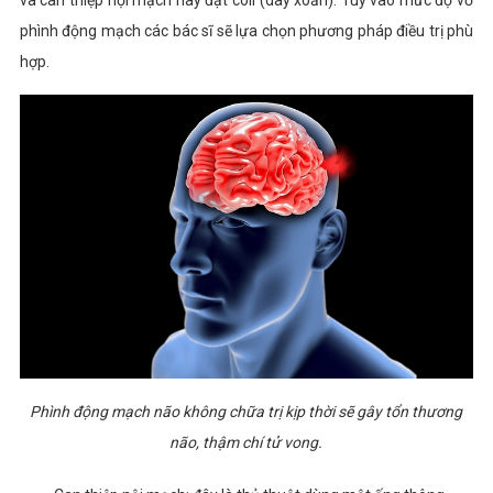
và can thiệp nội mạch hay đặt coil (dây xoắn). Tùy vào mức độ vỡ
phình động mạch các bác sĩ sẽ lựa chọn phương pháp điều trị phù
hợp.
Phình động mạch não không chữa trị kịp thời sẽ gây tổn thương
não, thậm chí tử vong.