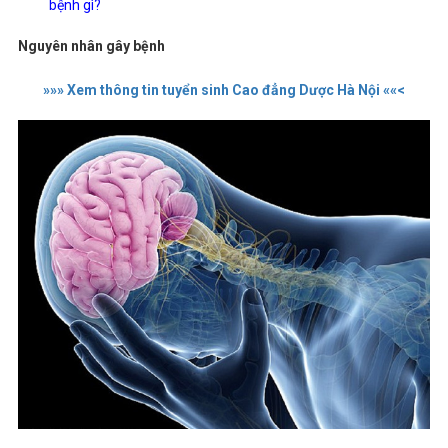
bệnh gì?
Nguyên nhân gây bệnh
»»» Xem thông tin tuyển sinh Cao đẳng Dược Hà Nội ««<