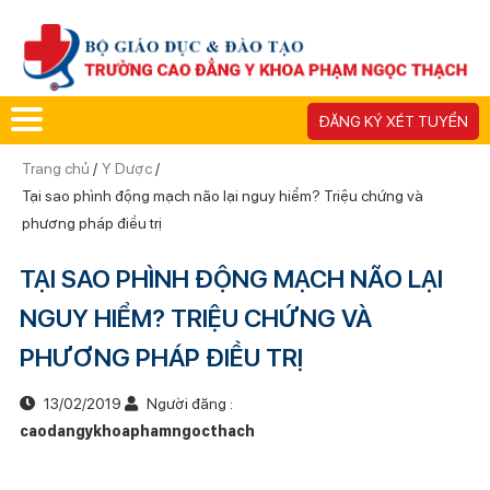
ĐĂNG KÝ XÉT TUYỂN
Trang chủ
/
Y Dược
/
Tại sao phình động mạch não lại nguy hiểm? Triệu chứng và
phương pháp điều trị
TẠI SAO PHÌNH ĐỘNG MẠCH NÃO LẠI
NGUY HIỂM? TRIỆU CHỨNG VÀ
PHƯƠNG PHÁP ĐIỀU TRỊ
13/02/2019
Người đăng :
caodangykhoaphamngocthach