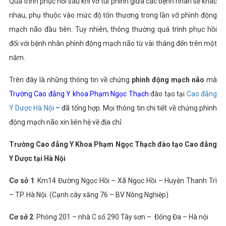
Quá trình phục hồi sau khi vỡ túi phình giữa các bệnh nhân sẽ khác
nhau, phụ thuộc vào mức độ tổn thương trong lần vỡ phình động
mạch não đầu tiên. Tuy nhiên, thông thường quá trình phục hồi
đối với bệnh nhân phình động mạch não từ vài tháng đến trên một
năm.
Trên đây là những thông tin về chứng
phình động mạch não
mà
Trường Cao đẳng Y khoa Phạm Ngọc Thạch
đào tạo tại
Cao đẳng
Y Dược Hà Nội
–
đã tổng hợp. Mọi thông tin chi tiết về chứng phình
động mạch não xin liên hệ về địa chỉ:
Trường Cao đẳng Y Khoa Phạm Ngọc Thạch đào tạo Cao đẳng
Y Dược tại Hà Nội
Cơ sở 1
: Km14 Đường Ngọc Hồi – Xã Ngọc Hồi – Huyện Thanh Trì
– TP. Hà Nội. (Cạnh cây xăng 76 – BV Nông Nghiệp)
Cơ sở 2
: Phòng 201 – nhà C số 290 Tây sơn – Đống Đa – Hà nội