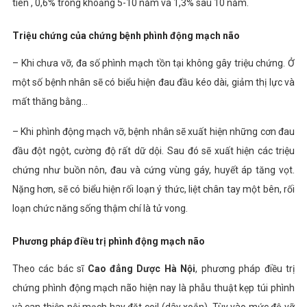
tiên , 0,6% trong khoảng 5-10 năm và 1,3% sau 10 năm.
Triệu chứng của chứng bệnh phình động mạch não
– Khi chưa vỡ, đa số phình mạch tồn tại không gây triệu chứng. Ở
một số bệnh nhân sẽ có biểu hiện đau đầu kéo dài, giảm thị lực và
mất thăng bằng…
– Khi phình động mạch vỡ, bệnh nhân sẽ xuất hiện những cơn đau
đầu đột ngột, cường độ rất dữ dội. Sau đó sẽ xuất hiện các triệu
chứng như buồn nôn, đau và cứng vùng gáy, huyết áp tăng vọt.
Nặng hơn, sẽ có biểu hiện rối loạn ý thức, liệt chân tay một bên, rối
loạn chức năng sống thậm chí là tử vong.
Phương pháp điều trị phình động mạch não
Theo các bác sĩ
Cao đẳng Dược Hà Nội
, phương pháp điều trị
chứng phình động mạch não hiện nay là phẫu thuật kẹp túi phình