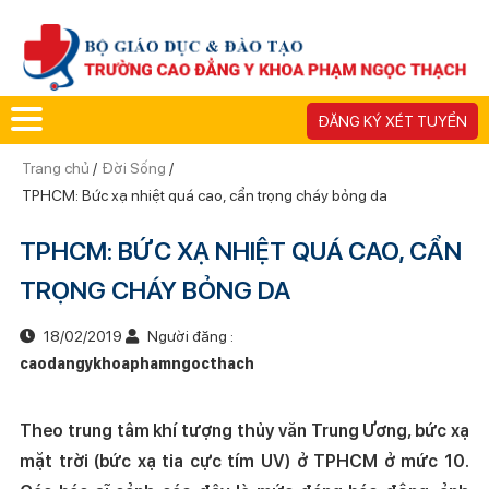
ĐĂNG KÝ XÉT TUYỂN
Trang chủ
/
Đời Sống
/
TPHCM: Bức xạ nhiệt quá cao, cẩn trọng cháy bỏng da
TPHCM: BỨC XẠ NHIỆT QUÁ CAO, CẨN
TRỌNG CHÁY BỎNG DA
18/02/2019
Người đăng :
caodangykhoaphamngocthach
Theo trung tâm khí tượng thủy văn Trung Ương, bức xạ
mặt trời (bức xạ tia cực tím UV) ở TPHCM ở mức 10.