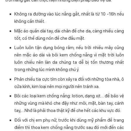
Không ra đường vào lúc nắng gắt, nhất là từ 10 -16h nếu
không cần thiết.
Mặc áo quần dài tay, dài chân để che da, càng nhiều càng
tốt; có thể dùng nón để che đầu mặt.
Luôn luôn tận dụng bóng râm; nếu trời nhiều mây cũng
nên mặc áo dài và bôi kem chống nắng vì mặt trời luôn
luôn chiếu nên làn da chúng ta dễ bị tổn thương nhất
trong những lúc mình không chú ý.
Phản chiếu tia cực tím còn xảy ra đối với những tòa nhà, ô
cửa kính, kim loại nên mọi người nên tránh xa.
Bôi các loại kem chống nắng: lotion, dạng xịt… để bảo vệ
những vùng mà khó che đậy như: môi, mặt, bàn tay, cánh
tay,…Nhớ là phải thoa thật kỹ để che hết các khu vực đó.
Đối với chị em phụ nữ, trước khi dùng mỹ phẩm để trang
điểm thì thoa kem chống nắng trước sau đó mới đến các