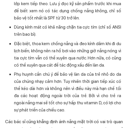
lớp kem tiếp theo. Lưu ý đọc kỹ sản phẩm trước khi mua
để biết xem nó có tác dụng chống nắng không, chỉ số
bảo vệ tốt nhất là SPF từ 30 trở lên.
Dùng kính mát có khả năng chặn tia cực tím (chỉ số ANSI
trên bao bì).
Đặc biệt, thoa kem chống nắng và đeo kính dâm khi đi du
lịch biển; không nên ra hồ bơi vào những giờ nắng nóng vì
tia cực tím vẫn có thể xuyên qua nước. Hơn nữa, có cũng
có thể xuyên qua cát để tác động xấu đến làn da.
Phụ huynh cần chú ý để bảo vệ làn da của trẻ nhỏ do da
của chúng nhạy cảm hơn. Tuy nhiên thời gian tiếp xúc có
thể kéo dài hơn và không nên vì điều này mà hạn chế tối
đa các hoạt động ngoài trời của trẻ. Bởi vì cho trẻ ra
ngoài nắng mai sẽ tốt cho sự hấp thu vitamin D, có lợi cho
sự phát triển của chiều cao.
Các bác sĩ cũng khẳng định ánh nắng mặt trời có vai trò quan