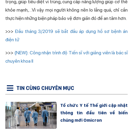
trọng, giúp tiêu diệt vi trùng, cung cấp năng lượng giúp cơ thể
khỏe mạnh,…Vì vậy mọi người không nên lo lắng quá, chỉ cần
thực hiện những biện pháp bảo vệ đơn giản đó để an tâm hơn.
>>>
Đầu tháng 3/2019 sẽ bắt đầu áp dụng hồ sơ bệnh án
điện tử
>>>
{NEW}: Công nhận trình độ Tiến sĩ với giảng viên là bác sĩ
chuyên khoa II
TIN CÙNG CHUYÊN MỤC
Tổ chức Y tế Thế giới cập nhật
thông tin đầu tiên về biến
chủng mới Omicron