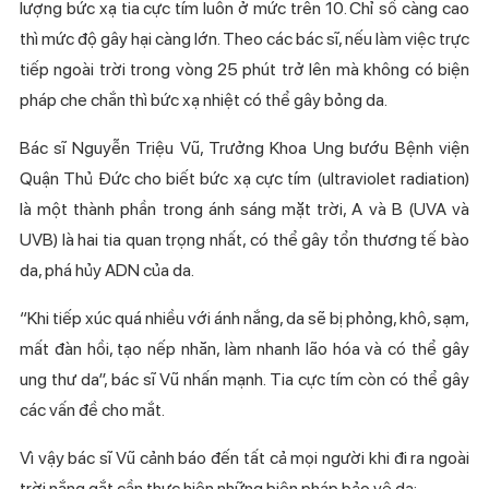
lượng bức xạ tia cực tím luôn ở mức trên 10. Chỉ số càng cao
thì mức độ gây hại càng lớn. Theo các bác sĩ, nếu làm việc trực
tiếp ngoài trời trong vòng 25 phút trở lên mà không có biện
pháp che chắn thì bức xạ nhiệt có thể gây bỏng da.
Bác sĩ Nguyễn Triệu Vũ, Trưởng Khoa Ung bướu Bệnh viện
Quận Thủ Đức cho biết bức xạ cực tím (ultraviolet radiation)
là một thành phần trong ánh sáng mặt trời, A và B (UVA và
UVB) là hai tia quan trọng nhất, có thể gây tổn thương tế bào
da, phá hủy ADN của da.
“Khi tiếp xúc quá nhiều với ánh nắng, da sẽ bị phỏng, khô, sạm,
mất đàn hồi, tạo nếp nhăn, làm nhanh lão hóa và có thể gây
ung thư da”, bác sĩ Vũ nhấn mạnh. Tia cực tím còn có thể gây
các vấn đề cho mắt.
Vì vậy bác sĩ Vũ cảnh báo đến tất cả mọi người khi đi ra ngoài
trời nắng gắt cần thực hiện những biện pháp bảo vệ da: