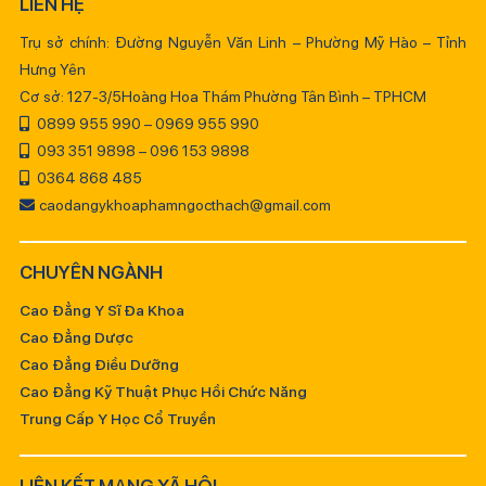
LIÊN HỆ
Trụ sở chính: Đường Nguyễn Văn Linh – Phường Mỹ Hào – Tỉnh
Hưng Yên
Cơ sở: 127-3/5Hoàng Hoa Thám Phường Tân Bình – TPHCM
0899 955 990 – 0969 955 990
093 351 9898 – 096 153 9898
0364 868 485
caodangykhoaphamngocthach@gmail.com
CHUYÊN NGÀNH
Cao Đẳng Y Sĩ Đa Khoa
Cao Đẳng Dược
Cao Đẳng Điều Dưỡng
Cao Đẳng Kỹ Thuật Phục Hồi Chức Năng
Trung Cấp Y Học Cổ Truyền
LIÊN KẾT MẠNG XÃ HỘI