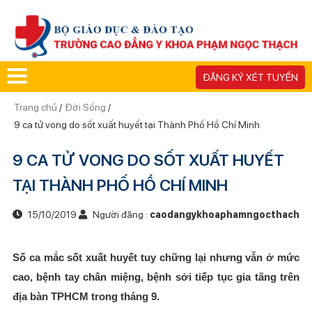
ĐĂNG KÝ XÉT TUYỂN
Trang chủ
/
Đời Sống
/
9 ca tử vong do sốt xuất huyết tại Thành Phố Hồ Chí Minh
9 CA TỬ VONG DO SỐT XUẤT HUYẾT
TẠI THÀNH PHỐ HỒ CHÍ MINH
15/10/2019
Người đăng :
caodangykhoaphamngocthach
Số ca mắc sốt xuất huyết tuy chững lại nhưng vẫn ở mức
cao, bệnh tay chân miệng, bệnh sởi tiếp tục gia tăng trên
địa bàn TPHCM trong tháng 9.