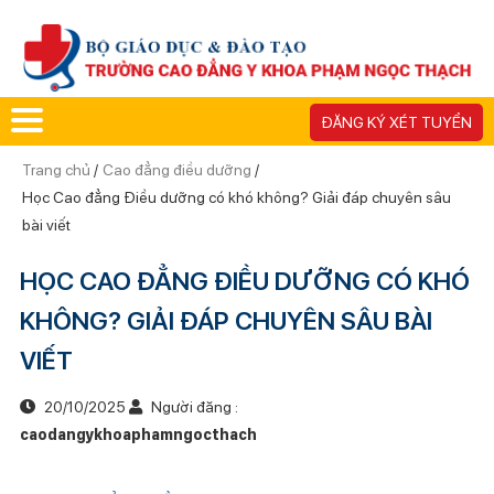
ĐĂNG KÝ XÉT TUYỂN
Trang chủ
/
Cao đẳng điều dưỡng
/
Học Cao đẳng Điều dưỡng có khó không? Giải đáp chuyên sâu
bài viết
HỌC CAO ĐẲNG ĐIỀU DƯỠNG CÓ KHÓ
KHÔNG? GIẢI ĐÁP CHUYÊN SÂU BÀI
VIẾT
20/10/2025
Người đăng :
caodangykhoaphamngocthach