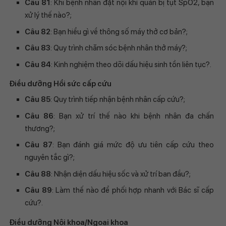
Câu 81
: Khi bệnh nhân đặt nội khí quản bị tụt SpO2, bạn
xử lý thế nào?;
Câu 82
: Bạn hiểu gì về thông số máy thở cơ bản?;
Câu 83
: Quy trình chăm sóc bệnh nhân thở máy?;
Câu 84
: Kinh nghiệm theo dõi dấu hiệu sinh tồn liên tục?.
Điều dưỡng Hồi sức cấp cứu
Câu 85
: Quy trình tiếp nhận bệnh nhân cấp cứu?;
Câu 86
: Bạn xử trí thế nào khi bệnh nhân đa chấn
thương?;
Câu 87
: Bạn đánh giá mức độ ưu tiên cấp cứu theo
nguyên tắc gì?;
Câu 88
: Nhận diện dấu hiệu sốc và xử trí ban đầu?;
Câu 89
: Làm thế nào để phối hợp nhanh với Bác sĩ cấp
cứu?.
Điều dưỡng Nội khoa/Ngoại khoa