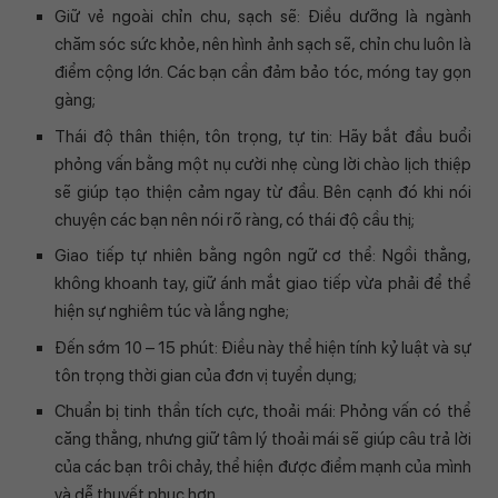
Giữ vẻ ngoài chỉn chu, sạch sẽ: Điều dưỡng là ngành
chăm sóc sức khỏe, nên hình ảnh sạch sẽ, chỉn chu luôn là
điểm cộng lớn. Các bạn cần đảm bảo tóc, móng tay gọn
gàng;
Thái độ thân thiện, tôn trọng, tự tin: Hãy bắt đầu buổi
phỏng vấn bằng một nụ cười nhẹ cùng lời chào lịch thiệp
sẽ giúp tạo thiện cảm ngay từ đầu. Bên cạnh đó khi nói
chuyện các bạn nên nói rõ ràng, có thái độ cầu thị;
Giao tiếp tự nhiên bằng ngôn ngữ cơ thể: Ngồi thẳng,
không khoanh tay, giữ ánh mắt giao tiếp vừa phải để thể
hiện sự nghiêm túc và lắng nghe;
Đến sớm 10 – 15 phút: Điều này thể hiện tính kỷ luật và sự
tôn trọng thời gian của đơn vị tuyển dụng;
Chuẩn bị tinh thần tích cực, thoải mái: Phỏng vấn có thể
căng thẳng, nhưng giữ tâm lý thoải mái sẽ giúp câu trả lời
của các bạn trôi chảy, thể hiện được điểm mạnh của mình
và dễ thuyết phục hơn.