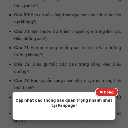
thời gian tới?;
Câu 69
: Bạn có sẵn sàng tham gia các khóa đào tạo liên
tục không?;
Câu 70
: Bạn muốn trở thành chuyên gia trong lĩnh vực
Điều dưỡng nào?;
Câu 71
: Bạn có mong muốn phát triển lên Điều dưỡng
trưởng không?;
Câu 72
: Điều gì thúc đẩy bạn trong công việc Điều
dưỡng?;
Câu 73
: Bạn có sẵn sàng nhận nhiệm vụ mới mang tính
thử thách?;
✖ Đóng
Câu 74
: Khi quá tải công việc, bạn muốn nhận hỗ trợ từ
Cập nhật các thông báo quan trọng nhanh nhất
bệnh viện như thế nào?;
tại Fanpage!
Câu 75
: Vì sao chúng tôi nên chọn bạn thay vì ứng viên
khác?;