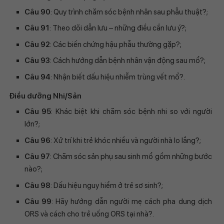
Câu 90
: Quy trình chăm sóc bệnh nhân sau phẫu thuật?;
Câu 91
: Theo dõi dẫn lưu – những điều cần lưu ý?;
Câu 92
: Các biến chứng hậu phẫu thường gặp?;
Câu 93
: Cách hướng dẫn bệnh nhân vận động sau mổ?;
Câu 94
: Nhận biết dấu hiệu nhiễm trùng vết mổ?.
Điều dưỡng Nhi/Sản
Câu 95
: Khác biệt khi chăm sóc bệnh nhi so với người
lớn?;
Câu 96
: Xử trí khi trẻ khóc nhiều và người nhà lo lắng?;
Câu 97
: Chăm sóc sản phụ sau sinh mổ gồm những bước
nào?;
Câu 98
: Dấu hiệu nguy hiểm ở trẻ sơ sinh?;
Câu 99
: Hãy hướng dẫn người mẹ cách pha dung dịch
ORS và cách cho trẻ uống ORS tại nhà?.