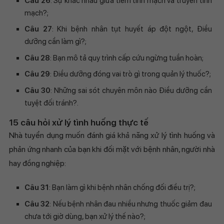
Câu 26
: Sự khác nhau giữa tiêm tĩnh mạch và truyền tĩnh
mạch?;
Câu 27
: Khi bệnh nhân tụt huyết áp đột ngột, Điều
dưỡng cần làm gì?;
Câu 28
: Bạn mô tả quy trình cấp cứu ngừng tuần hoàn;
Câu 29
: Điều dưỡng đóng vai trò gì trong quản lý thuốc?;
Câu 30
: Những sai sót chuyên môn nào Điều dưỡng cần
tuyệt đối tránh?.
15 câu hỏi xử lý tình huống thực tế
Nhà tuyển dụng muốn đánh giá khả năng xử lý tình huống và
phản ứng nhanh của bạn khi đối mặt với bệnh nhân, người nhà
hay đồng nghiệp:
Câu 31
: Bạn làm gì khi bệnh nhân chống đối điều trị?;
Câu 32
: Nếu bệnh nhân đau nhiều nhưng thuốc giảm đau
chưa tới giờ dùng, bạn xử lý thế nào?;