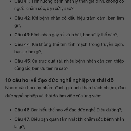
Câu 41
: Tình huống bệnh nhân ly thân gia đình, không có
người chăm sóc, bạn xử lý sao?;
Câu 42
: Khi bệnh nhân có dấu hiệu trầm cảm, bạn làm
gì?;
Câu 43
: Bệnh nhân gây rối và la hét, bạn xử lý thế nào?;
Câu 44
: Khi không thể tìm tĩnh mạch trong truyền dịch,
bạn sẽ làm gì?;
Câu 45
: Ca trực quá tải, nhiều bệnh nhân cần can thiệp
cùng lúc, bạn ưu tiên ra sao?.
10 câu hỏi về đạo đức nghề nghiệp và thái độ
Nhóm câu hỏi này nhằm đánh giá tinh thần trách nhiệm, đạo
đức nghề nghiệp và thái độ làm việc của ứng viên:
Câu 46
: Bạn hiểu thế nào về đạo đức nghề Điều dưỡng?;
Câu 47
: Điều bạn quan tâm nhất khi chăm sóc bệnh nhân
là gì?;