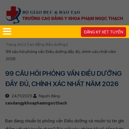
ĐĂNG KÝ XÉT TUYỂN
Trang chủ
/
Cao đẳng điều dưỡng
/
99 câu hỏi phỏng vấn Điều dưỡng đầy đủ, chính xác nhất năm
2026
99 CÂU HỎI PHỎNG VẤN ĐIỀU DƯỠNG
ĐẦY ĐỦ, CHÍNH XÁC NHẤT NĂM 2026
24/11/2025
Người đăng :
caodangykhoaphamngocthach
Bạn đang chuẩn bị phỏng vấn Điều dưỡng và muốn tự tin ghi
điểm với nhà tuyển dụng? Bài viết này chúng tôi sẽ tổng hợp