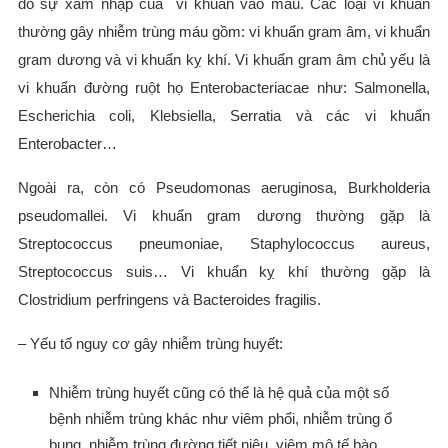
do sự xâm nhập của vi khuẩn vào máu. Các loại vi khuẩn
thường gây nhiễm trùng máu gồm: vi khuẩn gram âm, vi khuẩn
gram dương và vi khuẩn kỵ khí. Vi khuẩn gram âm chủ yếu là
vi khuẩn đường ruột họ Enterobacteriacae như: Salmonella,
Escherichia coli, Klebsiella, Serratia và các vi khuẩn
Enterobacter…
Ngoài ra, còn có Pseudomonas aeruginosa, Burkholderia
pseudomallei. Vi khuẩn gram dương thường gặp là
Streptococcus pneumoniae, Staphylococcus aureus,
Streptococcus suis… Vi khuẩn kỵ khí thường gặp là
Clostridium perfringens và Bacteroides fragilis.
– Yếu tố nguy cơ gây nhiễm trùng huyết:
Nhiễm trùng huyết cũng có thể là hệ quả của một số
bệnh nhiễm trùng khác như viêm phổi, nhiễm trùng ổ
bụng, nhiễm trùng đường tiết niệu, viêm mô tế bào.