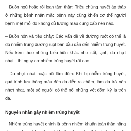
– Buồn ngủ hoặc rối loạn tâm thần: Triệu chứng huyết áp thấp
ở những bệnh nhân mắc bệnh này cũng khiến cơ thể người
bệnh mệt mỏi do không đủ lượng máu cung cấp nên não.
– Buồn nôn và tiêu chảy: Các vấn đề về đường ruột có thể là
do nhiễm trùng đường ruột ban đầu dẫn đến nhiễm trùng huyết.
Nếu kèm theo những biểu hiện khác như sốt, lạnh, da nhợt
nhạt…thì nguy cơ nhiễm trùng huyết rất cao.
– Da nhợt nhạt hoặc nổi lốm đốm: Khi bị nhiễm trùng huyết,
quá trình lưu thông máu đến da diễn ra chậm, làm da trở nên
nhợt nhạt, một số người có thể nổi những vết đốm kỳ lạ trên
da.
Nguyên nhân gây nhiễm trùng huyết
– Nhiễm trùng huyết chính là bệnh nhiễm khuẩn toàn thân nặng