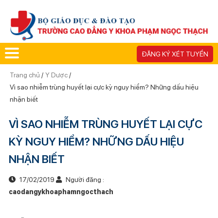
ĐĂNG KÝ XÉT TUYỂN
Trang chủ
/
Y Dược
/
Vì sao nhiễm trùng huyết lại cực kỳ nguy hiểm? Những dấu hiệu
nhận biết
VÌ SAO NHIỄM TRÙNG HUYẾT LẠI CỰC
KỲ NGUY HIỂM? NHỮNG DẤU HIỆU
NHẬN BIẾT
17/02/2019
Người đăng :
caodangykhoaphamngocthach