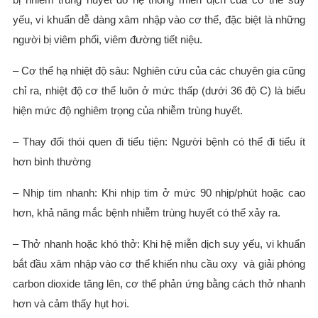
yếu, vi khuẩn dễ dàng xâm nhập vào cơ thể, đặc biệt là những
người bị viêm phổi, viêm đường tiết niệu.
– Cơ thể hạ nhiệt độ sâu: Nghiên cứu của các chuyên gia cũng
chỉ ra, nhiệt độ cơ thể luôn ở mức thấp (dưới 36 độ C) là biểu
hiện mức độ nghiêm trọng của nhiễm trùng huyết.
– Thay đổi thói quen đi tiểu tiện: Người bệnh có thể đi tiểu ít
hơn bình thường
– Nhịp tim nhanh: Khi nhịp tim ở mức 90 nhịp/phút hoặc cao
hơn, khả năng mắc bệnh nhiễm trùng huyết có thể xảy ra.
– Thở nhanh hoặc khó thở: Khi hệ miễn dịch suy yếu, vi khuẩn
bắt đầu xâm nhập vào cơ thể khiến nhu cầu oxy và giải phóng
carbon dioxide tăng lên, cơ thể phản ứng bằng cách thở nhanh
hơn và cảm thấy hụt hơi.