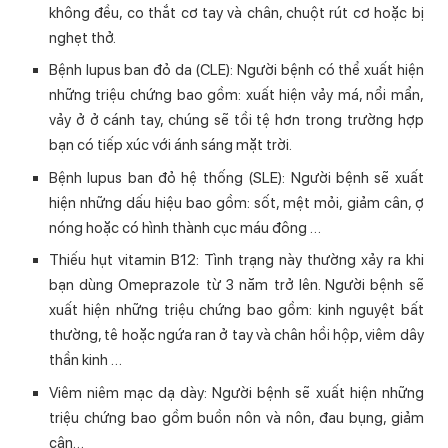
không đều, co thắt cơ tay và chân, chuột rút cơ hoặc bị
nghẹt thở.
Bệnh lupus ban đỏ da (CLE): Người bệnh có thể xuất hiện
những triệu chứng bao gồm: xuất hiện vảy má, nổi mẩn,
vảy ở ở cánh tay, chúng sẽ tồi tệ hơn trong trường hợp
bạn có tiếp xúc với ánh sáng mặt trời.
Bệnh lupus ban đỏ hệ thống (SLE): Người bệnh sẽ xuất
hiện những dấu hiệu bao gồm: sốt, mệt mỏi, giảm cân, ợ
nóng hoặc có hình thành cục máu đông …
Thiếu hụt vitamin B12: Tình trạng này thường xảy ra khi
bạn dùng Omeprazole từ 3 năm trở lên. Người bệnh sẽ
xuất hiện những triệu chứng bao gồm: kinh nguyệt bất
thường, tê hoặc ngứa ran ở tay và chân hồi hộp, viêm dây
thần kinh …
Viêm niêm mạc dạ dày: Người bệnh sẽ xuất hiện những
triệu chứng bao gồm buồn nôn và nôn, đau bụng, giảm
cân…