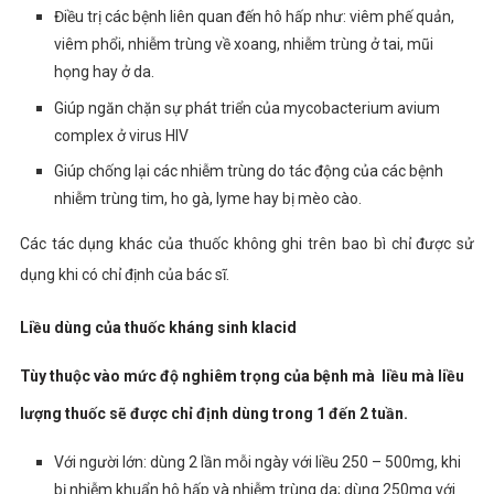
Điều trị các bệnh liên quan đến hô hấp như: viêm phế quản,
viêm phổi, nhiễm trùng về xoang, nhiễm trùng ở tai, mũi
họng hay ở da.
Giúp ngăn chặn sự phát triển của mycobacterium avium
complex ở virus HIV
Giúp chống lại các nhiễm trùng do tác động của các bệnh
nhiễm trùng tim, ho gà, lyme hay bị mèo cào.
Các tác dụng khác của thuốc không ghi trên bao bì chỉ được sử
dụng khi có chỉ định của bác sĩ.
Liều dùng
của thuốc kháng sinh klacid
Tùy thuộc vào mức độ nghiêm trọng của bệnh mà liều mà liều
lượng thuốc sẽ được chỉ định dùng trong 1 đến 2 tuần.
Với người lớn: dùng
2 lần mỗi ngày với liều
250 – 500mg, khi
bị nhiễm khuẩn hô hấp và nhiễm trùng da; dùng 250mg với