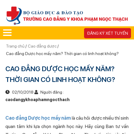
ĐĂNG KÝ XÉT TUYỂN
Trang chủ
/
Cao đẳng dược
/
Cao đẳng Dược học mấy năm? Thời gian có linh hoạt không?
CAO ĐẲNG DƯỢC HỌC MẤY NĂM?
THỜI GIAN CÓ LINH HOẠT KHÔNG?
02/10/2018
Người đăng :
caodangykhoaphamngocthach
Cao đẳng Dược học mấy năm
là câu hỏi được nhiều thí sinh
quan tâm khi lựa chọn ngành học này. Hãy cùng Ban tư vấn