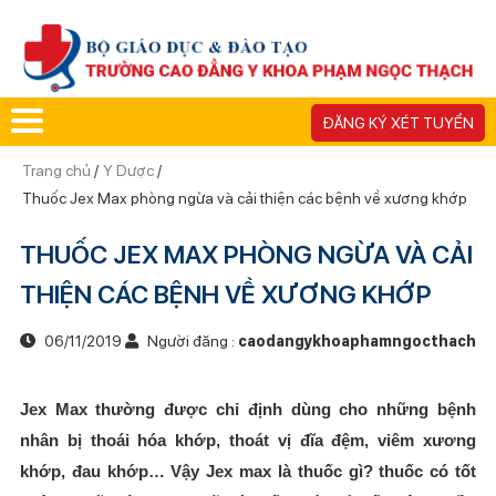
ĐĂNG KÝ XÉT TUYỂN
Trang chủ
/
Y Dược
/
Thuốc Jex Max phòng ngừa và cải thiện các bệnh về xương khớp
THUỐC JEX MAX PHÒNG NGỪA VÀ CẢI
THIỆN CÁC BỆNH VỀ XƯƠNG KHỚP
06/11/2019
Người đăng :
caodangykhoaphamngocthach
Jex Max thường được chỉ định dùng cho những bệnh
nhân bị thoái hóa khớp, thoát vị đĩa đệm, viêm xương
khớp, đau khớp… Vậy Jex max là thuốc gì? thuốc có tốt