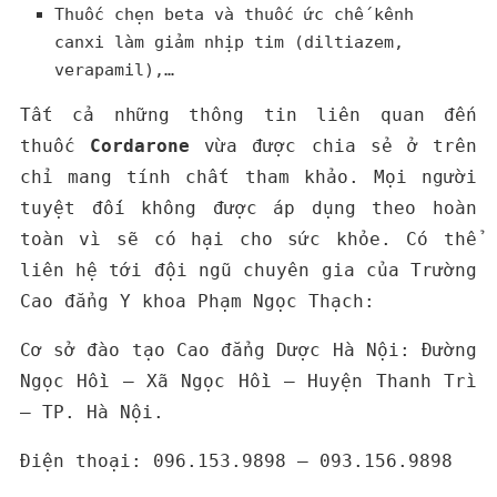
Thuốc chẹn beta và thuốc ức chế kênh
canxi làm giảm nhịp tim (diltiazem,
verapamil),…
Tất cả những thông tin liên quan đến
thuốc
Cordarone
vừa được chia sẻ ở trên
chỉ mang tính chất tham khảo. Mọi người
tuyệt đối không được áp dụng theo hoàn
toàn vì sẽ có hại cho sức khỏe. Có thể
liên hệ tới đội ngũ chuyên gia của Trường
Cao đẳng Y khoa Phạm Ngọc Thạch:
Cơ sở đào tạo Cao đẳng Dược Hà Nội: Đường
Ngọc Hồi – Xã Ngọc Hồi – Huyện Thanh Trì
– TP. Hà Nội.
Điện thoại: 096.153.9898 – 093.156.9898