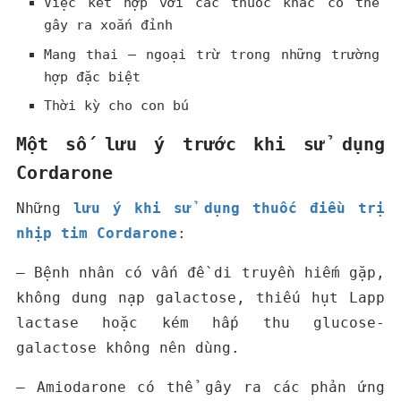
Việc kết hợp với các thuốc khác có thể
gây ra xoắn đỉnh
Mang thai – ngoại trừ trong những trường
hợp đặc biệt
Thời kỳ cho con bú
Một số lưu ý trước khi sử dụng
Cordarone
Những
lưu ý khi sử dụng thuốc điều trị
nhịp tim
Cordarone
:
– Bệnh nhân có vấn đề di truyền hiếm gặp,
không dung nạp galactose, thiếu hụt Lapp
lactase hoặc kém hấp thu glucose-
galactose không nên dùng.
– Amiodarone có thể gây ra các phản ứng