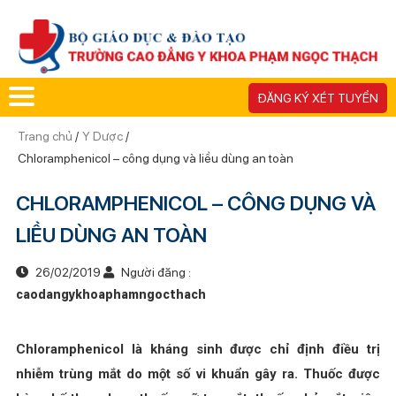
ĐĂNG KÝ XÉT TUYỂN
Trang chủ
/
Y Dược
/
Chloramphenicol – công dụng và liều dùng an toàn
CHLORAMPHENICOL – CÔNG DỤNG VÀ
LIỀU DÙNG AN TOÀN
26/02/2019
Người đăng :
caodangykhoaphamngocthach
Chloramphenicol là kháng sinh được chỉ định điều trị
nhiễm trùng mắt do một số vi khuẩn gây ra. Thuốc được