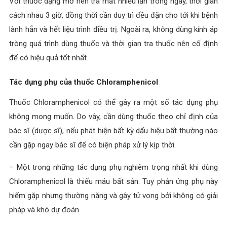
Với thuốc dạng mỡ nên tra mắt nhiều lần trong ngày, thời gian
cách nhau 3 giờ, đồng thời cần duy trì đều đặn cho tới khi bệnh
lành hẳn và hết liệu trình điều trị. Ngoài ra, không dùng kính áp
tròng quá trình dùng thuốc và thời gian tra thuốc nên cố định
để có hiệu quả tốt nhất.
Tác dụng phụ của thuốc Chloramphenicol
Thuốc Chloramphenicol có thể gây ra một số tác dụng phụ
không mong muốn. Do vậy, cần dùng thuốc theo chỉ định của
bác sĩ (dược sĩ), nếu phát hiện bất kỳ dấu hiệu bất thường nào
cần gặp ngay bác sĩ để có biện pháp xử lý kịp thời.
– Một trong những tác dụng phụ nghiêm trọng nhất khi dùng
Chloramphenicol là thiếu máu bất sản. Tuy phản ứng phụ này
hiếm gặp nhưng thường nặng và gây tử vong bởi không có giải
pháp và khó dự đoán.