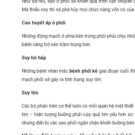
Như đã nói, sẹo ở phổi sẽ khiến quá trình vận chuyển
Mà thiếu oxy thì sẽ phá hủy mọi chức năng vốn có của 
Cao huyết áp ở phổi
Những động mạch ở phía bên trong phổi phải chịu nhữ
bệnh càng trở nên trầm trọng hơn.
Suy hô hấp
Những bệnh nhân mắc
bệnh phổi kẽ
giai đoạn cuối th
mạch phổi sẽ gây ra tình trạng suy tim.
Suy tim
Các bộ phận trên cơ thể luôn có mối quan hệ mật thiết
tim – hiện tượng buồng phải của quả tim yếu hơn s
nhưng đến bị các sẹo phổi ngăn chặn khiến buồng bên t