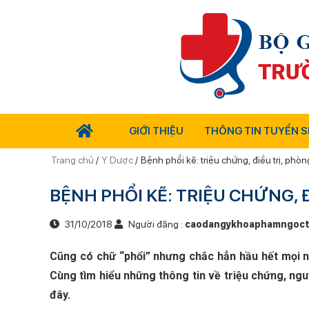
GIỚI THIỆU
THÔNG TIN TUYỂN S
Trang chủ
/
Y Dược
/
Bệnh phổi kẽ: triệu chứng, điều trị, phòn
BỆNH PHỔI KẼ: TRIỆU CHỨNG, 
31/10/2018
Người đăng :
caodangykhoaphamngoc
Cũng có chữ “phổi” nhưng chắc hẳn hầu hết mọi ng
Cùng tìm hiểu những thông tin về triệu chứng, ngu
đây.