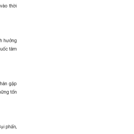
vào thời
nh hưởng
thuốc tâm
nhân gặp
hững tổn
ụi phấn,