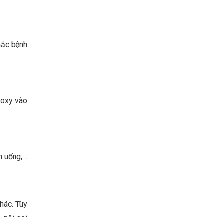
mắc bệnh
 oxy vào
n uống,…
khác. Tùy