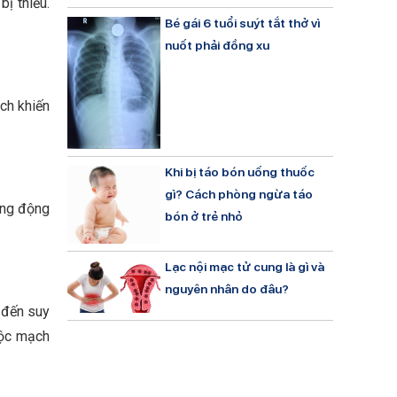
ị thiếu.
Bé gái 6 tuổi suýt tắt thở vì
nuốt phải đồng xu
ch khiến
Khi bị táo bón uống thuốc
gì? Cách phòng ngừa táo
ong động
bón ở trẻ nhỏ
Lạc nội mạc tử cung là gì và
nguyên nhân do đâu?
n đến suy
độc mạch