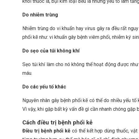
khói thuốc lá, bụi kim loại đều là những yếu tố làm tă
Do nhiễm trùng
Nhiễm trùng do vi khuẩn hay virus gây ra đều rất ngu
phổi kẽ như: vi khuẩn gây bệnh viêm phổi, nhiễm ký si
Do sẹo của túi không khí
Sẹo túi khí làm cho nó không thể hoạt động được như 
máu.
Do các yếu tố khác
Nguyên nhân gây bệnh phổi kẽ có thể do nhiều yếu tố 
Vì vậy, khi gặp bất kỳ vấn đề gì cần nhanh chóng gặp b
Cách điều trị bệnh phổi kẻ
Điều trị bệnh phổi kẽ
có thể kết hợp dùng thuốc, vật 