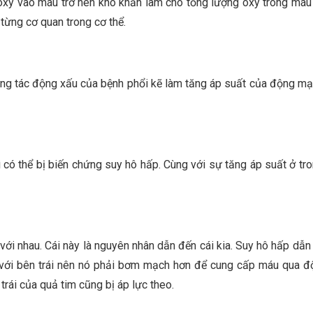
 oxy vào máu trở nên khó khăn làm cho tổng lượng oxy trong máu b
từng cơ quan trong cơ thể.
ng tác động xấu của bệnh phổi kẽ làm tăng áp suất của động mạ
ì có thể bị biến chứng suy hô hấp. Cùng với sự tăng áp suất ở tr
 với nhau. Cái này là nguyên nhân dẫn đến cái kia. Suy hô hấp dẫ
o với bên trái nên nó phải bơm mạch hơn để cung cấp máu qua 
rái của quả tim cũng bị áp lực theo.