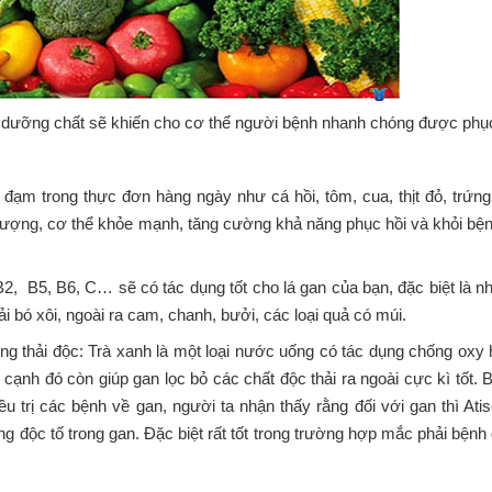
ủ dưỡng chất sẽ khiến cho cơ thể người bệnh nhanh chóng được phụ
 đạm trong thực đơn hàng ngày như cá hồi, tôm, cua, thịt đỏ, trứn
g lượng, cơ thể khỏe mạnh, tăng cường khả năng phục hồi và khỏi bệ
B2, B5, B6, C… sẽ có tác dụng tốt cho lá gan của bạn, đặc biệt là n
 bó xôi, ngoài ra cam, chanh, bưởi, các loại quả có múi.
ng thải độc: Trà xanh là một loại nước uống có tác dụng chống oxy 
ạnh đó còn giúp gan lọc bỏ các chất độc thải ra ngoài cực kì tốt. 
ều trị các bệnh về gan, người ta nhận thấy rằng đối với gan thì Ati
ững độc tố trong gan. Đặc biệt rất tốt trong trường hợp mắc phải bện