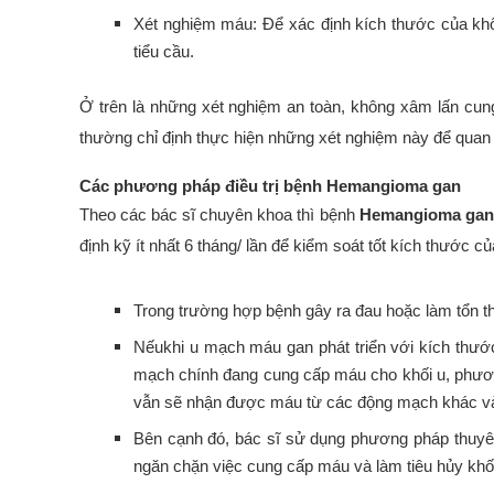
Xét nghiệm máu: Để xác định kích thước của kh
tiểu cầu.
Ở trên là những xét nghiệm an toàn, không xâm lấn cung
thường chỉ định thực hiện những xét nghiệm này để quan 
Các phương pháp điều trị bệnh Hemangioma gan
Theo các bác sĩ chuyên khoa thì bệnh
Hemangioma gan
định kỹ ít nhất 6 tháng/ lần để kiểm soát tốt kích thước c
Trong trường hợp bệnh gây ra đau hoặc làm tổn th
Nếukhi u mạch máu gan phát triển với kích thướ
mạch chính đang cung cấp máu cho khối u, phươn
vẫn sẽ nhận được máu từ các động mạch khác và
Bên cạnh đó, bác sĩ sử dụng phương pháp thuyên
ngăn chặn việc cung cấp máu và làm tiêu hủy khối