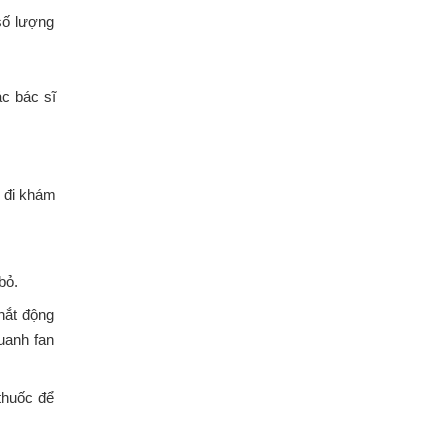
số lượng
ác bác sĩ
n đi khám
bỏ.
hắt động
uanh fan
thuốc để