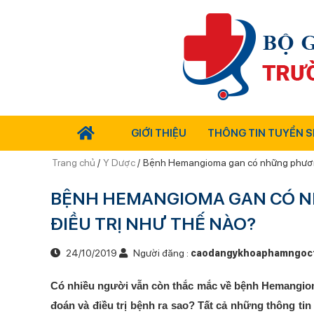
GIỚI THIỆU
THÔNG TIN TUYỂN S
Trang chủ
/
Y Dược
/
Bệnh Hemangioma gan có những phương
BỆNH HEMANGIOMA GAN CÓ 
ĐIỀU TRỊ NHƯ THẾ NÀO?
24/10/2019
Người đăng :
caodangykhoaphamngoc
Có nhiều người vẫn còn thắc mắc về bệnh Hemangio
đoán và điều trị bệnh ra sao? Tất cả những thông tin