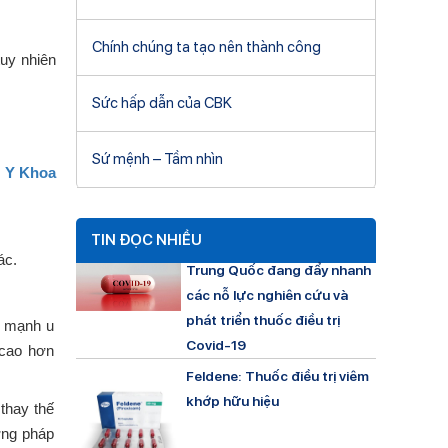
Chính chúng ta tạo nên thành công
uy nhiên
Sức hấp dẫn của CBK
Sứ mệnh – Tầm nhìn
 Y Khoa
TIN ĐỌC NHIỀU
ác.
Trung Quốc đang đẩy nhanh
các nỗ lực nghiên cứu và
phát triển thuốc điều trị
n mạnh u
Covid-19
 cao hơn
Feldene: Thuốc điều trị viêm
khớp hữu hiệu
thay thế
ơng pháp