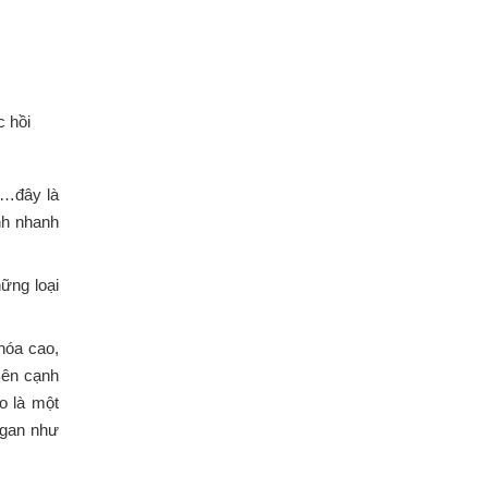
c hồi
g…đây là
nh nhanh
hững loại
hóa cao,
Bên cạnh
so là một
h gan như