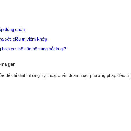
 áp đúng cách
ạ sốt, điều trị viêm khớp
 hợp cơ thể cần bổ sung sắt là gì?
oma gan
ỏe để chỉ định những kỹ thuật chẩn đoán hoặc phương pháp điều tr