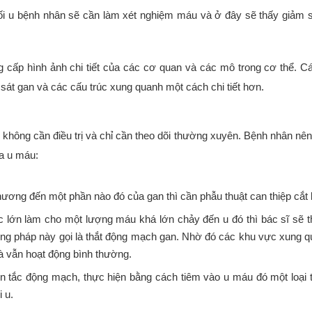
ối u bệnh nhân sẽ cần làm xét nghiệm máu và ở đây sẽ thấy giảm 
 cấp hình ảnh chi tiết của các cơ quan và các mô trong cơ thể. C
sát gan và các cấu trúc xung quanh một cách chi tiết hơn.
không cần điều trị và chỉ cần theo dõi thường xuyên. Bệnh nhân nê
ủa u máu:
ương đến một phần nào đó của gan thì cần phẫu thuật can thiệp cắt 
c lớn làm cho một lượng máu khá lớn chảy đến u đó thì bác sĩ sẽ t
g pháp này gọi là thắt động mạch gan. Nhờ đó các khu vực xung q
 vẫn hoạt động bình thường.
 tắc động mạch, thực hiện bằng cách tiêm vào u máu đó một loại 
 u.