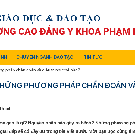
INH
CHUYÊN NGÀNH ĐÀO TẠO
TIN TỨC
 pháp chẩn đoán và điều trị như thế nào?
NHỮNG PHƯƠNG PHÁP CHẨN ĐOÁN V
thach
ma gan là gì? Nguyên nhân nào gây ra bệnh? Những phương p
 giải đáp sẽ có đầy đủ trong bài viết dưới. Mời bạn đọc cùng tìm