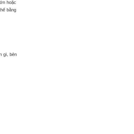
lớn hoặc
thế bằng
n gì, bên