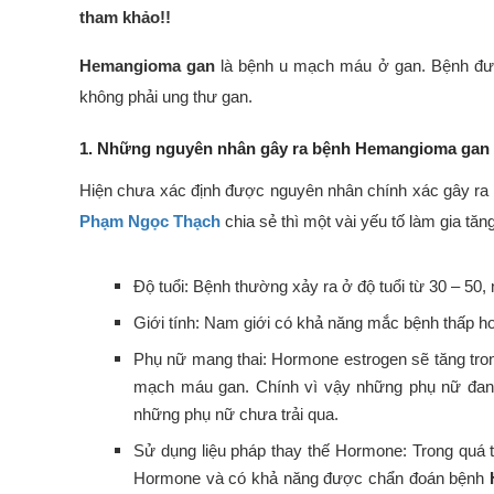
tham khảo!!
Hemangioma gan
là bệnh u mạch máu ở gan. Bệnh được
không phải ung thư gan.
1. Những nguyên nhân gây ra bệnh Hemangioma gan
Hiện chưa xác định được nguyên nhân chính xác gây ra 
Phạm Ngọc Thạch
chia sẻ thì một vài yếu tố làm gia tă
Độ tuổi: Bệnh thường xảy ra ở độ tuổi từ 30 – 5
Giới tính: Nam giới có khả năng mắc bệnh thấp hơ
Phụ nữ mang thai: Hormone estrogen sẽ tăng trong
mạch máu gan. Chính vì vậy những phụ nữ đang
những phụ nữ chưa trải qua.
Sử dụng liệu pháp thay thế Hormone: Trong quá tr
Hormone và có khả năng được chẩn đoán bệnh