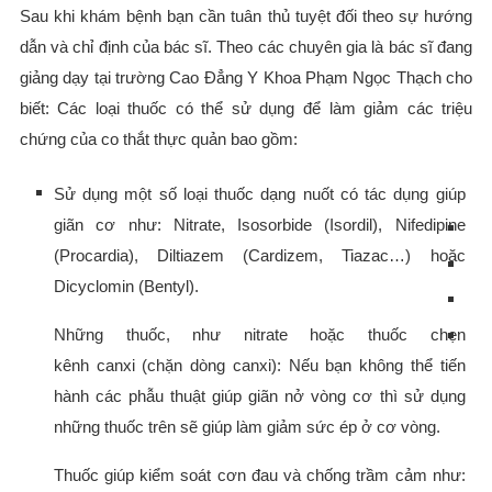
Sau khi khám bệnh bạn cần tuân thủ tuyệt đối theo sự hướng
dẫn và chỉ định của bác sĩ. Theo các chuyên gia là bác sĩ đang
giảng dạy tại trường Cao Đẳng Y Khoa Phạm Ngọc Thạch cho
biết: Các loại thuốc có thể sử dụng để làm giảm các triệu
chứng của co thắt thực quản bao gồm:
Sử dụng một số loại thuốc dạng nuốt có tác dụng giúp
giãn cơ như: Nitrate, Isosorbide (Isordil), Nifedipine
(Procardia), Diltiazem (Cardizem, Tiazac…) hoặc
Dicyclomin (Bentyl).
Những thuốc, như nitrate hoặc thuốc chẹn
kênh canxi (chặn dòng canxi): Nếu bạn không thể tiến
hành các phẫu thuật giúp giãn nở vòng cơ thì sử dụng
những thuốc trên sẽ giúp làm giảm sức ép ở cơ vòng.
Thuốc giúp kiểm soát cơn đau và chống trầm cảm như: