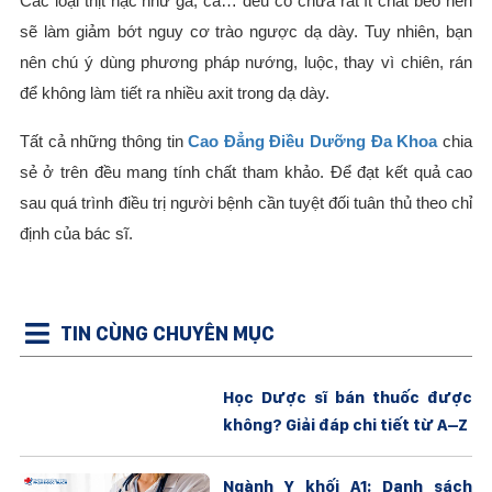
Các loại thịt nạc như gà, cá… đều có chứa rất ít chất béo nên
sẽ làm giảm bớt nguy cơ trào ngược dạ dày. Tuy nhiên, bạn
nên chú ý dùng phương pháp nướng, luộc, thay vì chiên, rán
để không làm tiết ra nhiều axit trong dạ dày.
Tất cả những thông tin
Cao Đẳng Điều Dưỡng Đa Khoa
chia
sẻ ở trên đều mang tính chất tham khảo. Để đạt kết quả cao
sau quá trình điều trị người bệnh cần tuyệt đối tuân thủ theo chỉ
định của bác sĩ.
TIN CÙNG CHUYÊN MỤC
Học Dược sĩ bán thuốc được
không? Giải đáp chi tiết từ A–Z
Ngành Y khối A1: Danh sách