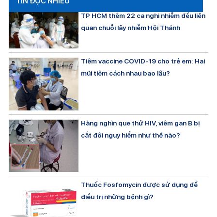
TIN ĐỌC NHIỀU
TP HCM thêm 22 ca nghi nhiễm đều liên
quan chuỗi lây nhiễm Hội Thánh
Tiêm vaccine COVID-19 cho trẻ em: Hai
mũi tiêm cách nhau bao lâu?
Hàng nghìn que thử HIV, viêm gan B bị
cắt đôi nguy hiểm như thế nào?
Thuốc Fosfomycin được sử dụng để
điều trị những bệnh gì?