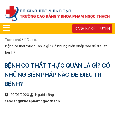
ĐĂNG KÝ XÉT TUYỂN
Trang chủ
/
Y Dược
/
Bệnh co thắt thực quản là gì? Có những biện pháp nào để điều trị
bệnh?
BỆNH CO THẮT THỰC QUẢN LÀ GÌ? CÓ
NHỮNG BIỆN PHÁP NÀO ĐỂ ĐIỀU TRỊ
BỆNH?
20/01/2020
Người đăng :
caodangykhoaphamngocthach