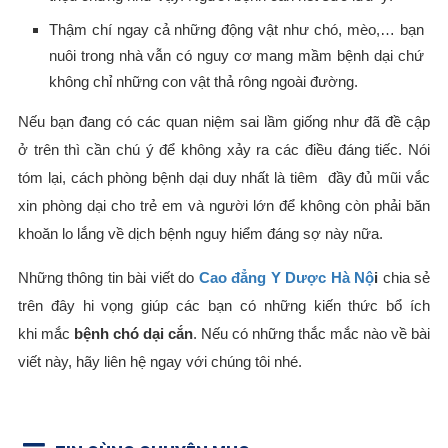
Thậm chí ngay cả những động vật như chó, mèo,… bạn
nuôi trong nhà vẫn có nguy cơ mang mầm bệnh dại chứ
không chỉ những con vật thả rông ngoài đường.
Nếu bạn đang có các quan niệm sai lầm giống như đã đề cập
ở trên thì cần chú ý để không xảy ra các điều đáng tiếc. Nói
tóm lại, cách phòng bệnh dại duy nhất là tiêm đầy đủ mũi vắc
xin phòng dại cho trẻ em và người lớn để không còn phải băn
khoăn lo lắng về dịch bệnh nguy hiểm đáng sợ này nữa.
Những thông tin bài viết do
Cao đẳng Y Dược Hà Nộ
i
chia sẻ
trên đây hi vọng giúp các bạn có những kiến thức bổ ích
khi mắc
bệnh chó dại cắn
. Nếu có những thắc mắc nào về bài
viết này, hãy liên hệ ngay với chúng tôi nhé.