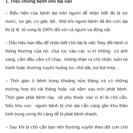
1. Triệu chứng bệnh chó dại cắn
– Biểu hiện của bệnh dại trên người dễ nhận biết đó là sợ
nước, sợ gió, co giật, liệt.. Một khi người bệnh đã lên cơn dại
thì tỷ lệ tử vong là 100% đối với cả người và động vật.
– Dấu hiệu ban đầu để nhận biết chó dại là việc thay đổi hành vi
thông thường của nó: chui rúc vào các vị trí không có ánh
sáng, cắm đầu cắm cổ chạy, không nhận ra chủ nhân, luôn né
tránh hoặc thường xuyên hoảng sợ, nhỏ dãi, sùi bọt mép…
– Thời gian ủ bệnh trong khoảng nửa tháng và có những
trường hợp tới vài tháng hoặc vài năm sau mới phát bệnh.
Thời gian phát bệnh này sẽ phụ thuộc vào vị trí bị chó cắn.
Nếu khu vực người bệnh bị chó dại cắn càng gần khu thần
kinh trung ương thì càng dễ bị phát bệnh nhanh.
– Sau khi bị chó cắn bạn nên thường xuyên theo dõi con chó