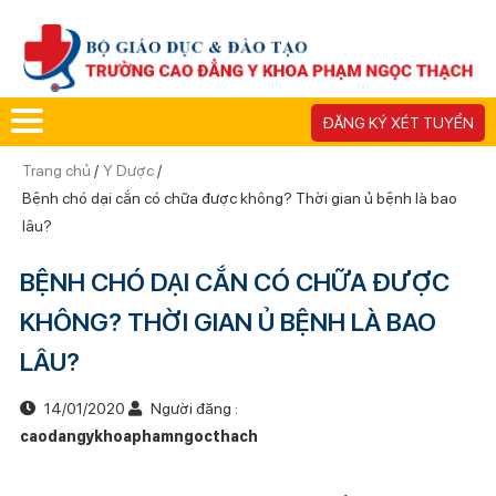
ĐĂNG KÝ XÉT TUYỂN
Trang chủ
/
Y Dược
/
Bệnh chó dại cắn có chữa được không? Thời gian ủ bệnh là bao
lâu?
BỆNH CHÓ DẠI CẮN CÓ CHỮA ĐƯỢC
KHÔNG? THỜI GIAN Ủ BỆNH LÀ BAO
LÂU?
14/01/2020
Người đăng :
caodangykhoaphamngocthach