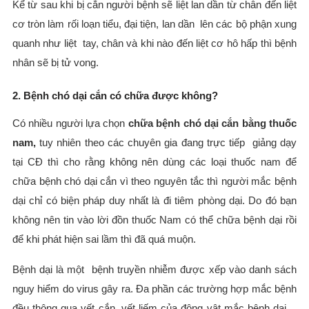
Kể từ sau khi bị cắn người bệnh sẽ liệt lan dần từ chân đến liệt
cơ tròn làm rối loạn tiểu, đại tiện, lan dần lên các bộ phận xung
quanh như liệt tay, chân và khi nào đến liệt cơ hô hấp thì bệnh
nhân sẽ bị tử vong.
2. Bệnh chó dại cắn có chữa được không?
Có nhiều người lựa chọn
chữa bệnh chó dại cắn bằng thuốc
nam,
tuy nhiên theo các chuyên gia đang trực tiếp giảng dạy
tại CĐ thì cho rằng không nên dùng các loại thuốc nam để
chữa bệnh chó dại cắn vì theo nguyên tắc thì người mắc bệnh
dại chỉ có biện pháp duy nhất là đi tiêm phòng dại. Do đó bạn
không nên tin vào lời đồn thuốc Nam có thể chữa bệnh dại rồi
để khi phát hiện sai lầm thì đã quá muộn.
Bệnh dại là một bệnh truyền nhiễm được xếp vào danh sách
nguy hiểm do virus gây ra. Đa phần các trường hợp mắc bệnh
đều thông qua vết cắn, vết liếm của động vật mắc bệnh dại…