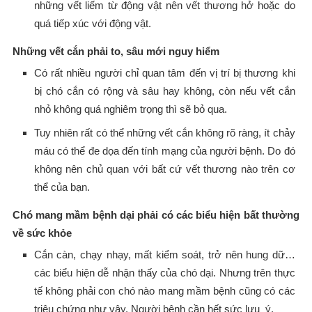
những vết liếm từ động vật nên vết thương hở hoặc do
quá tiếp xúc với động vật.
Những vết cắn phải to, sâu mới nguy hiểm
Có rất nhiều người chỉ quan tâm đến vị trí bị thương khi
bị chó cắn có rộng và sâu hay không, còn nếu vết cắn
nhỏ không quá nghiêm trọng thì sẽ bỏ qua.
Tuy nhiên rất có thể những vết cắn không rõ ràng, ít chảy
máu có thể đe dọa đến tính mạng của người bệnh. Do đó
không nên chủ quan với bất cứ vết thương nào trên cơ
thể của bạn.
Chó mang mầm bệnh dại phải có các biểu hiện bất thường
về sức khỏe
Cắn càn, chạy nhạy, mất kiểm soát, trở nên hung dữ…
các biểu hiện dễ nhận thấy của chó dại. Nhưng trên thực
tế không phải con chó nào mang mầm bệnh cũng có các
triệu chứng như vậy. Người bệnh cần hết sức lưu ý.