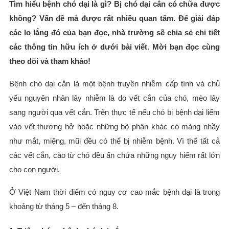
Tìm hiểu bệnh chó dại là gì? Bị chó dại cắn có chữa được
không? Vấn đề mà được rất nhiều quan tâm. Để giải đáp
các lo lắng đó của bạn đọc, nhà trường sẽ chia sẻ chi tiết
các thông tin hữu ích ở dưới bài viết. Mời bạn đọc cùng
theo dõi và tham khảo!
Bệnh chó dại cắn là một bệnh truyền nhiễm cấp tính và chủ
yếu nguyên nhân lây nhiễm là do vết cắn của chó, mèo lây
sang người qua vết cắn. Trên thực tế nếu chó bị bệnh dại liếm
vào vết thương hở hoặc những bộ phận khác có màng nhầy
như mắt, miệng, mũi đều có thể bị nhiễm bệnh. Vì thế tất cả
các vết cắn, cào từ chó đều ẩn chứa những nguy hiểm rất lớn
cho con người.
Ở Việt Nam thời điểm có nguy cơ cao mắc bệnh dại là trong
khoảng từ tháng 5 – đến tháng 8.