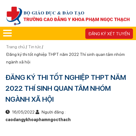
ĐĂNG KÝ XÉT TUYỂN
Trang chủ
/
Tin tức
/
Đăng ký thi tốt nghiệp THPT năm 2022 Thí sinh quan tâm nhóm
ngành xã hội
ĐĂNG KÝ THI TỐT NGHIỆP THPT NĂM
2022 THÍ SINH QUAN TÂM NHÓM
NGÀNH XÃ HỘI
16/05/2022
Người đăng :
caodangykhoaphamngocthach