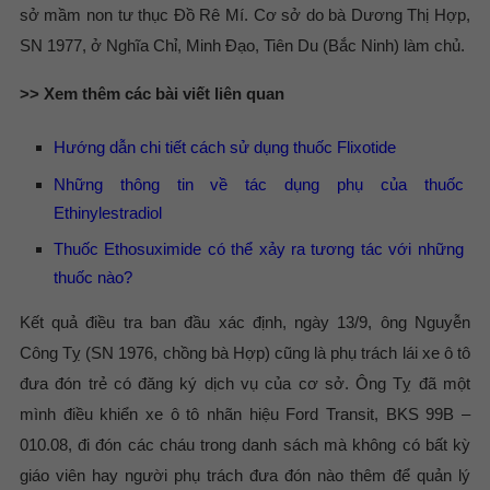
sở mầm non tư thục Đồ Rê Mí. Cơ sở do bà Dương Thị Hợp,
SN 1977, ở Nghĩa Chỉ, Minh Đạo, Tiên Du (Bắc Ninh) làm chủ.
>> Xem thêm các bài viết liên quan
Hướng dẫn chi tiết cách sử dụng thuốc Flixotide
Những thông tin về tác dụng phụ của thuốc
Ethinylestradiol
Thuốc Ethosuximide có thể xảy ra tương tác với những
thuốc nào?
Kết quả điều tra ban đầu xác định, ngày 13/9, ông Nguyễn
Công Tỵ (SN 1976, chồng bà Hợp) cũng là phụ trách lái xe ô tô
đưa đón trẻ có đăng ký dịch vụ của cơ sở. Ông Tỵ đã một
mình điều khiển xe ô tô nhãn hiệu Ford Transit, BKS 99B –
010.08, đi đón các cháu trong danh sách mà không có bất kỳ
giáo viên hay người phụ trách đưa đón nào thêm để quản lý