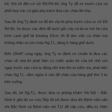
trẻ. Khi về đến cơ sở Đồ-Rê-Mí, ông Tỵ đỗ xe trước cửa và
phối hợp các cô giáo phụ trách đưa các cháu lên lớp.
Sau đó ông Tỵ đánh xe đỗ lên vỉa hè phía trước cửa cơ sở Đồ
Rê Mí. Xe được xác định đỗ dưới gốc cây và lái xe mở hé cửa
kính cạnh ghế lái khoảng 10cm rồi đi làm việc cá nhân mà
không nhận ra còn cháu Ng.T.L. đang ở hàng ghế dưới.
Đến 15h45’ cùng ngày, ông Tỵ ra đánh xe chuẩn bị đưa các
cháu về nhà thì phát hiện có chiếc quần bò của trẻ nhỏ vứt
ngay trước sàn cửa tự động nên trèo lên xe kiểm tra, phát hiện
cháu Ng.T.L. nằm ngửa ở sàn để chân của hàng ghế thứ 3 từ
trên xuống.
Sau đó, bé Ng.T.L. được đưa ra phòng khám Hà Nội – Bắc
Ninh ở gần đó sơ cứu.Tiếp đó trẻ được đưa lên Bệnh viện sản
nhi Bắc Ninh và Bệnh viện nhi T.Ư để cấp cứu, điều trị. Hiện