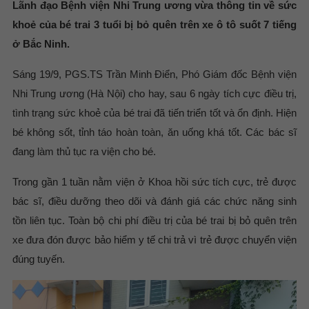
Lãnh đạo Bệnh viện Nhi Trung ương vừa thông tin về sức
khoẻ của bé trai 3 tuổi bị bỏ quên trên xe ô tô suốt 7 tiếng
ở Bắc Ninh.
Sáng 19/9, PGS.TS Trần Minh Điển, Phó Giám đốc Bệnh viện
Nhi Trung ương (Hà Nội) cho hay, sau 6 ngày tích cực điều trị,
tình trạng sức khoẻ của bé trai đã tiến triển tốt và ổn định. Hiện
bé không sốt, tỉnh táo hoàn toàn, ăn uống khá tốt. Các bác sĩ
đang làm thủ tục ra viện cho bé.
Trong gần 1 tuần nằm viện ở Khoa hồi sức tích cực, trẻ được
bác sĩ, điều dưỡng theo dõi và đánh giá các chức năng sinh
tồn liên tục. Toàn bộ chi phí điều trị của bé trai bị bỏ quên trên
xe đưa đón được bảo hiểm y tế chi trả vì trẻ được chuyển viện
đúng tuyến.