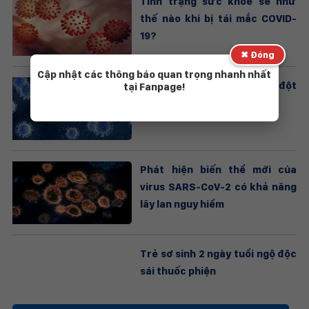
Tình trạng sức khỏe sẽ như
thế nào khi bị tái mắc COVID-
19?
✖ Đóng
Cập nhật các thông báo quan trọng nhanh nhất
Lo ngại biến chủng nhiều đột
tại Fanpage!
biến nhất từ trước đến nay
Phát hiện biến thể mới của
virus SARS-CoV-2 có khả năng
lây lan nguy hiểm
Trẻ sơ sinh 2 ngày tuổi ngộ độc
sái thuốc phiện