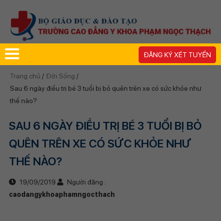
ĐĂNG KÝ XÉT TUYỂN
Trang chủ
/
Đời Sống
/
Sau 6 ngày điều trị bé 3 tuổi bị bỏ quên trên xe có sức khỏe như
thế nào?
SAU 6 NGÀY ĐIỀU TRỊ BÉ 3 TUỔI BỊ BỎ
QUÊN TRÊN XE CÓ SỨC KHỎE NHƯ
THẾ NÀO?
19/09/2019
Người đăng :
caodangykhoaphamngocthach