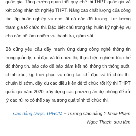
quốc gia. Tăng cường quán triệt quy chế thi THPT quốc gia và
xét công nhận tốt nghiệp THPT. Nâng cao chất lượng của công
tác tập huấn nghiệp vụ cho tất cả các đối tượng, lực lượng
tham gia tổ chức thi. Đặc biệt chú trọng tập huấn kỹ nghiệp vụ
cho cán bộ làm nhiệm vụ thanh tra, giám sát.
Bộ cũng yêu cầu đẩy mạnh ứng dụng công nghệ thông tin
trong quản lý, chỉ đạo và tổ chức thi; thực hiện nghiêm túc chế
độ thông tin, báo cáo để bảo đảm kết nối thông tin thông suốt,
chính xác, kịp thời phục vụ công tác chỉ đạo và tổ chức thi;
chuẩn bị sớm, đầy đủ các điều kiện để tổ chức tốt Kỳ thi THPT
quốc gia năm 2020; xây dựng các phương án dự phòng để xử
lý các rủi ro có thể xảy ra trong quá trình tổ chức thi.
Cao đẳng Dược TPHCM
– Trường Cao đẳng Y khoa Phạm
Ngọc Thạch sưu tầm