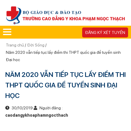
ĐĂNG KÝ XÉT TUYỂN
Trang chủ
/
Đời Sống
/
Năm 2020 vẫn tiếp tục lấy điểm thi THPT quốc gia để tuyển sinh
Đại học
NĂM 2020 VẪN TIẾP TỤC LẤY ĐIỂM THI
THPT QUỐC GIA ĐỂ TUYỂN SINH ĐẠI
HỌC
30/10/2019
Người đăng :
caodangykhoaphamngocthach