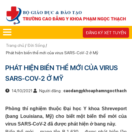
ĐĂNG KÝ XÉT TUYỂN
Trang chủ
/
Đời Sống
/
Phát hiện biến thể mới của virus SARS-CoV-2 ở Mỹ
PHÁT HIỆN BIẾN THỂ MỚI CỦA VIRUS
SARS-COV-2 Ở MỸ
14/10/2021
Người đăng :
caodangykhoaphamngocthach
Phòng thí nghiệm thuộc Đại học Y khoa Shreveport
(bang Louisiana, Mỹ) cho biết một biến thể mới của
virus SARS-CoV-2 đã được phát hiện ở bang này.
Biến thể mới – mang tên B.1.630 – được phát hiện lần