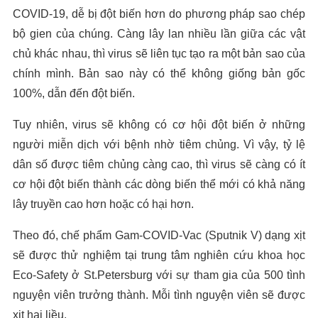
COVID-19, dễ bị đột biến hơn do phương pháp sao chép
bộ gien của chúng. Càng lây lan nhiều lần giữa các vật
chủ khác nhau, thì virus sẽ liên tục tạo ra một bản sao của
chính mình. Bản sao này có thể không giống bản gốc
100%, dẫn đến đột biến.
Tuy nhiên, virus sẽ không có cơ hội đột biến ở những
người miễn dịch với bệnh nhờ tiêm chủng. Vì vậy, tỷ lệ
dân số được tiêm chủng càng cao, thì virus sẽ càng có ít
cơ hội đột biến thành các dòng biến thể mới có khả năng
lây truyền cao hơn hoặc có hại hơn.
Theo đó, chế phẩm Gam-COVID-Vac (Sputnik V) dạng xịt
sẽ được thử nghiệm tại trung tâm nghiên cứu khoa học
Eco-Safety ở St.Petersburg với sự tham gia của 500 tình
nguyện viên trưởng thành. Mỗi tình nguyện viên sẽ được
xịt hai liều.