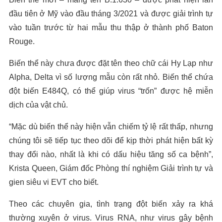
đầu tiên ở Mỹ vào đầu tháng 3/2021 và được giải trình tự
vào tuần trước từ hai mẫu thu thập ở thành phố Baton
Rouge.
Biến thể này chưa được đặt tên theo chữ cái Hy Lạp như
Alpha, Delta vì số lượng mẫu còn rất nhỏ. Biến thể chứa
đột biến E484Q, có thể giúp virus “trốn” được hệ miễn
dịch của vật chủ.
“Mặc dù biến thể này hiện vẫn chiếm tỷ lệ rất thấp, nhưng
chúng tôi sẽ tiếp tục theo dõi để kịp thời phát hiện bất kỳ
thay đổi nào, nhất là khi có dấu hiệu tăng số ca bệnh”,
Krista Queen, Giám đốc Phòng thí nghiệm Giải trình tự và
gien siêu vi EVT cho biết.
Theo các chuyên gia, tình trạng đột biến xảy ra khá
thường xuyên ở virus. Virus RNA, như virus gây bệnh