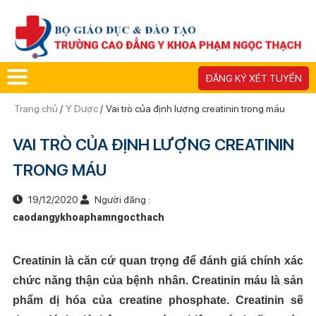
ĐĂNG KÝ XÉT TUYỂN
Trang chủ
/
Y Dược
/
Vai trò của định lượng creatinin trong máu
VAI TRÒ CỦA ĐỊNH LƯỢNG CREATININ
TRONG MÁU
19/12/2020
Người đăng :
caodangykhoaphamngocthach
Creatinin là căn cứ quan trọng để đánh giá chính xác
chức năng thận của bệnh nhân. Creatinin máu là sản
phẩm dị hóa của creatine phosphate. Creatinin sẽ