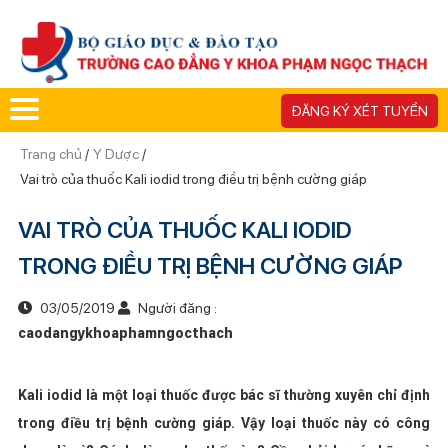
ĐĂNG KÝ XÉT TUYỂN
Trang chủ
/
Y Dược
/
Vai trò của thuốc Kali iodid trong điều trị bệnh cường giáp
VAI TRÒ CỦA THUỐC KALI IODID
TRONG ĐIỀU TRỊ BỆNH CƯỜNG GIÁP
03/05/2019
Người đăng :
caodangykhoaphamngocthach
Kali iodid là một loại thuốc được bác sĩ thường xuyên chỉ định
trong điều trị bệnh cường giáp. Vậy loại thuốc này có công