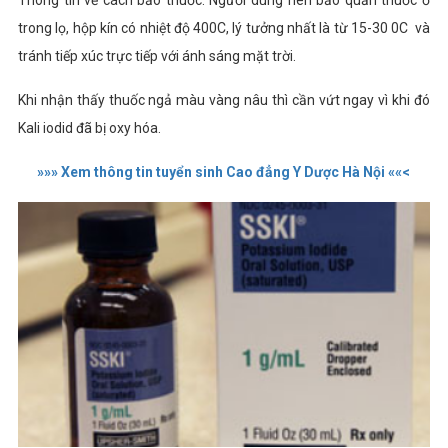
Thông tin về cách bảo thuốc: Người dùng nên bảo quản thuốc ở
trong lọ, hộp kín có nhiệt độ 40
0
C, lý tưởng nhất là từ 15-30
0
C và
tránh tiếp xúc trực tiếp với ánh sáng mặt trời.
Khi nhận thấy thuốc ngả màu vàng nâu thì cần vứt ngay vì khi đó
Kali iodid đã bị oxy hóa.
»»» Xem thông tin tuyển sinh Cao đẳng Y Dược Hà Nội ««<