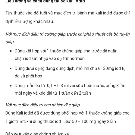
Liều lượng và cách dùng thuốc kali iodid
Tùy thuộc vào độ tuổi và mục đích trị bệnh mà
kali iodid được chỉ
định liều lượng khác nhau.
Với mục đích điều trị cường giáp trước khi phẫu thuật cắt bỏ tuyến
giáp
Dùng kết hợp với 1 thuốc kháng giáp cho trước để ngăn
chặn iod sát nhập vào dự trữ hormon
Dùng dưới dạng dạng dung dịch, mỗi ml chứa 130mg iod tự
do và phối hợp
Dùng mỗi liều từ 0,1 – 0,3 ml với sữa hoặc nước, uống 3 lần
mỗi ngày và kéo dài từ 1 tuần đến 2 tuần
Với mục đích điều trị cơn nhiễm độc giáp
Dùng Kali iodid đã được dùng phối hợp với 1 thuốc kháng giáp cho
1 giờ trước khi dùng thuốc iod. Liều: 50 – 100 mg ngày 2 lần.
Bảo vệ tuyến giáp chống nhiễm xạ