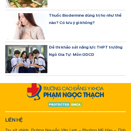
Thuốc Biodermine dùng trị ho như thế
nào? Có lưu ý gì không?
Đề thi khảo sát năng lực THPT trường
Ngô Gia Tự: Môn GDCD
LIÊN HỆ
Trụ sở chính: Đường Nguyễn Văn Linh – Phường Mỹ Hào – Tỉnh