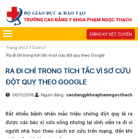
ĐĂNG KÝ XÉT TUYỂN
Trang chủ
/
Y Dược
/
Ra đi chỉ trong tích tắc vì sơ cứu đột quỵ theo Google
RA ĐI CHỈ TRONG TÍCH TẮC VÌ SƠ CỨU
ĐỘT QUỴ THEO GOOGLE
06/11/2018
Người đăng :
caodangykhoaphamngocthach
Rất nhiều bệnh nhân mắc triệu chứng đột quỵ lẽ ra
được các bác sĩ cứu sống nhưng lại vĩnh viễn ra đi vì
người nhà học theo cách sơ cứu trên mạng, đến khi