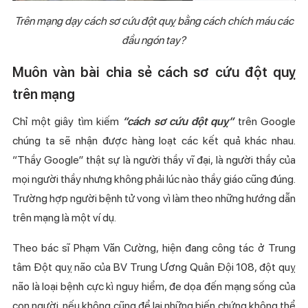
Trên mạng dạy cách sơ cứu đột quỵ bằng cách chích máu các
đầu ngón tay?
Muôn vàn bài chia sẻ cách sơ cứu đột quỵ
trên mạng
Chỉ một giây tìm kiếm
“cách sơ cứu đột quỵ”
trên Google
chúng ta sẽ nhận được hàng loạt các kết quả khác nhau.
“Thầy Google” thật sự là người thầy vĩ đại, là người thầy của
mọi người thầy nhưng không phải lúc nào thầy giáo cũng đúng.
Trường hợp người bệnh tử vong vì làm theo những hướng dẫn
trên mạng là một ví dụ.
Theo bác sĩ Phạm Văn Cường, hiện đang công tác ở Trung
tâm Đột quỵ não của BV Trung Ương Quân Đội 108, đột quỵ
não là loại bệnh cực kì nguy hiểm, đe dọa đến mạng sống của
con người, nếu không cũng để lại những biến chứng không thể