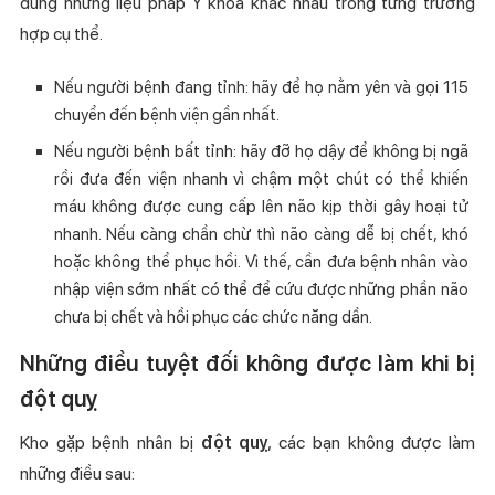
dùng những liệu pháp Y khoa khác nhau trong từng trường
hợp cụ thể.
Nếu người bệnh đang tỉnh: hãy để họ nằm yên và gọi 115
chuyển đến bệnh viện gần nhất.
Nếu người bệnh bất tỉnh: hãy đỡ họ dậy để không bị ngã
rồi đưa đến viện nhanh vì chậm một chút có thể khiến
máu không được cung cấp lên não kịp thời gây hoại tử
nhanh. Nếu càng chần chừ thì não càng dễ bị chết, khó
hoặc không thể phục hồi. Vì thế, cần đưa bệnh nhân vào
nhập viện sớm nhất có thể để cứu được những phần não
chưa bị chết và hồi phục các chức năng dần.
Những điều tuyệt đối không được làm khi bị
đột quỵ
Kho gặp bệnh nhân bị
đột quỵ
, các bạn không được làm
những điều sau: