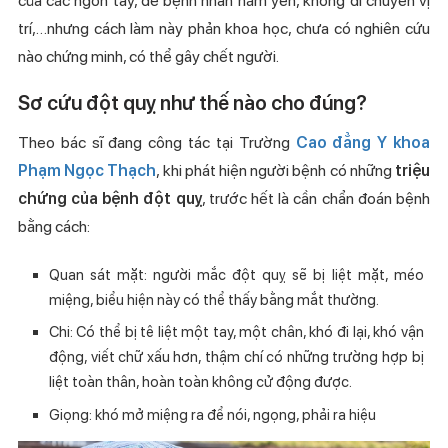
của các ngón tay, để bệnh nhân nằm yên, không di chuyển vị
trí,…nhưng cách làm này phản khoa học, chưa có nghiên cứu
nào chứng minh, có thể gây chết người.
Sơ cứu đột quỵ như thế nào cho đúng?
Theo bác sĩ đang công tác tại Trường
Cao đẳng Y khoa
Phạm Ngọc Thạch
, khi phát hiện người bệnh có những
triệu
chứng của bệnh đột quỵ
, trước hết là cần chẩn đoán bệnh
bằng cách:
Quan sát mặt: người mắc đột quỵ sẽ bị liệt mặt, méo
miệng, biểu hiện này có thể thấy bằng mắt thường.
Chi: Có thể bị tê liệt một tay, một chân, khó đi lại, khó vận
động, viết chữ xấu hơn, thậm chí có những trường hợp bị
liệt toàn thân, hoàn toàn không cử động được.
Giọng: khó mở miệng ra để nói, ngọng, phải ra hiệu