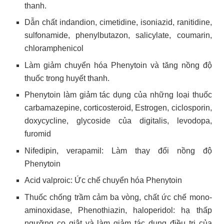
thanh.
Dẫn chất indandion, cimetidine, isoniazid, ranitidine,
sulfonamide, phenylbutazon, salicylate, coumarin,
chloramphenicol
Làm giảm chuyển hóa Phenytoin và tăng nồng độ
thuốc trong huyết thanh.
Phenytoin làm giảm tác dụng của những loại thuốc
carbamazepine, corticosteroid, Estrogen, ciclosporin,
doxycycline, glycoside của digitalis, levodopa,
furomid
Nifedipin, verapamil: Làm thay đổi nồng độ
Phenytoin
Acid valproic: Ức chế chuyển hóa Phenytoin
Thuốc chống trầm cảm ba vòng, chất ức chế mono-
aminoxidase, Phenothiazin, haloperidol: hạ thấp
ngưỡng co giật và làm giảm tác dụng điều trị của