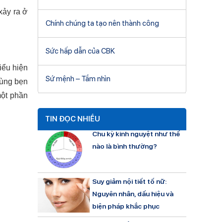
xảy ra ở
Chính chúng ta tạo nên thành công
Sức hấp dẫn của CBK
iểu hiện
Sứ mệnh – Tầm nhìn
vùng bẹn
một phần
TIN ĐỌC NHIỀU
Chu kỳ kinh nguyệt như thế
nào là bình thường?
Suy giảm nội tiết tố nữ:
Nguyên nhân, dấu hiệu và
biện pháp khắc phục