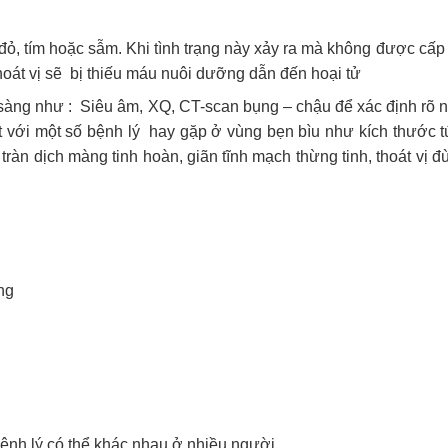
đỏ, tím hoặc sẫm. Khi tình trạng này xảy ra mà không được cấp
i thoát vị sẽ bị thiếu máu nuôi dưỡng dẫn đến hoại tử
sàng như : Siêu âm, XQ, CT-scan bụng – chậu để xác định rõ 
t với một số bệnh lý hay gặp ở vùng bẹn bìu như kích thước t
vị, tràn dịch màng tinh hoàn, giãn tĩnh mạch thừng tinh, thoát vị đ
ng
 bệnh lý có thể khác nhau ở nhiều người.