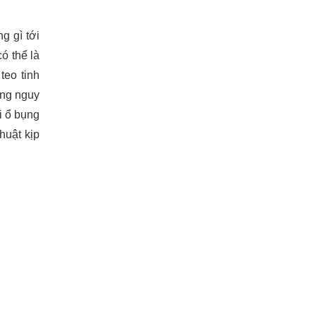
g gì tới
ó thể là
teo tinh
ứng nguy
i ổ bụng
huật kịp