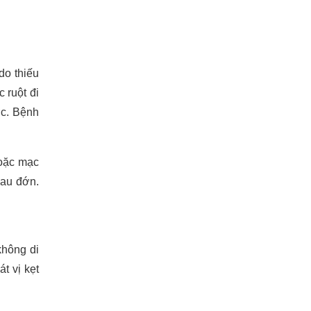
do thiếu
 ruột đi
ợc. Bệnh
hoặc mạc
đau đớn.
không di
t vị kẹt