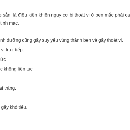
có sẵn, là điều kiện khiến nguy cơ bị thoát vị ở bẹn mắc phải c
 tinh mạc.
inh dưỡng cũng gây suy yếu vùng thành bẹn và gây thoát vị.
ị trực tiếp.
sức
c không liên tục
i tràng.
 gây khó tiểu.