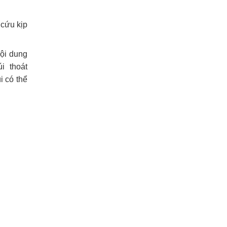
 cứu kịp
nội dung
úi thoát
ùi có thể