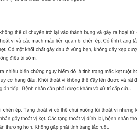
hông thể di chuyển trở lại vào thành bụng và gây ra hoại tử 
oát vị và các mạch máu liên quan bị chèn ép. Có tình trạng tắc
ghẹt. Có một khối chất gây đau ở vùng bẹn, không đẩy xẹp đư
hông điều trị sớm.
y ra nhiều biến chứng nguy hiểm đó là tình trạng mắc kẹt ruột 
à nguy cơ hàng đầu. Khối thoát vị không thể đẩy lên được và rất 
n gián tiếp. Bệnh nhân cần phải được khám và xử trí cấp cứu.
ị chèn ép. Tạng thoát vị có thể chui xuống túi thoát vị nhưng 
hân gây thoát vị kẹt. Các tạng thoát vị dính lại, bệnh nhân thoá
ấn thương hơn. Không gặp phải tình trạng tắc ruột.