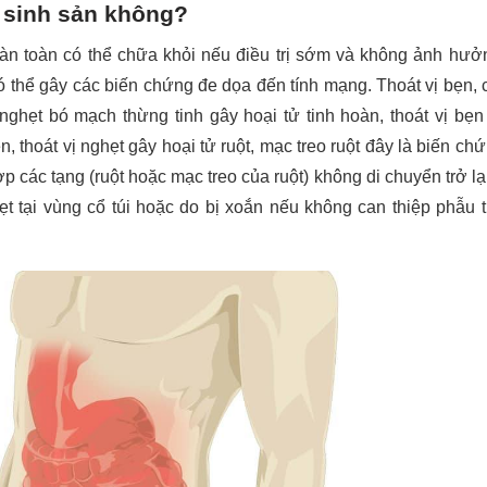
n sinh sản không?
n toàn có thể chữa khỏi nếu điều trị sớm và không ảnh hưởn
ó thể gây các biến chứng đe dọa đến tính mạng. Thoát vị bẹn, c
nghẹt bó mạch thừng tinh gây hoại tử tinh hoàn, thoát vị bẹn 
, thoát vị nghẹt gây hoại tử ruột, mạc treo ruột đây là biến ch
 các tạng (ruột hoặc mạc treo của ruột) không di chuyển trở lạ
t tại vùng cổ túi hoặc do bị xoắn nếu không can thiệp phẫu t