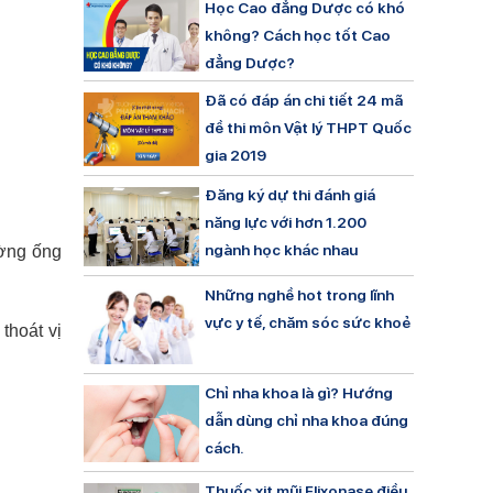
Học Cao đẳng Dược có khó
không? Cách học tốt Cao
đẳng Dược?
Đã có đáp án chi tiết 24 mã
đề thi môn Vật lý THPT Quốc
gia 2019
Đăng ký dự thi đánh giá
năng lực với hơn 1.200
ngành học khác nhau
ường ống
Những nghề hot trong lĩnh
vực y tế, chăm sóc sức khoẻ
thoát vị
Chỉ nha khoa là gì? Hướng
dẫn dùng chỉ nha khoa đúng
cách.
Thuốc xịt mũi Flixonase điều