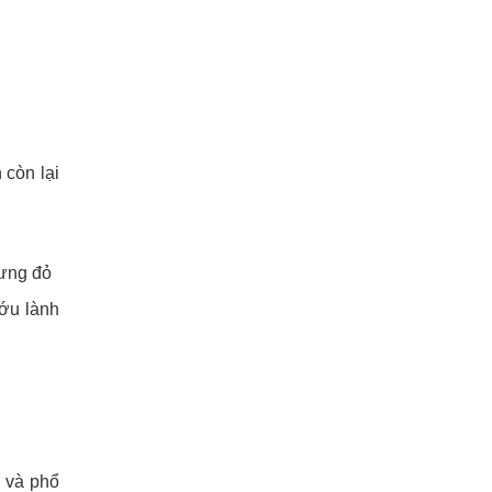
 còn lại
sưng đỏ
ướu lành
m và phổ