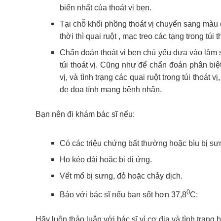
biến nhất của thoát vị bẹn.
Tại chỗ khối phồng thoát vị chuyển sang màu 
thời thì quai ruột , mạc treo các tạng trong tú
Chẩn đoán thoát vị bẹn chủ yếu dựa vào lâm 
túi thoát vị. Cũng như để chẩn đoán phân biệ
vị, và tình trạng các quai ruột trong túi thoát 
đe dọa tính mạng bệnh nhân.
Bạn nên đi khám bác sĩ nếu:
Có các triệu chứng bất thường hoặc bìu bị sư
Ho kéo dài hoặc bị dị ứng.
Vết mổ bị sưng, đỏ hoặc chảy dịch.
0
Báo với bác sĩ nếu bạn sốt hơn 37,8
C;
Hãy luôn thảo luận với bác sĩ vì cơ địa và tình trạng