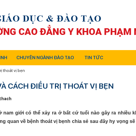
INH
CHUYÊN NGÀNH ĐÀO TẠO
TIN TỨC
ị thoát vị bẹn
 CÁCH ĐIỀU TRỊ THOÁT VỊ BẸN
thach
ở nam giới có thể xảy ra ở bất cứ tuổi nào gây ra nhiều 
ng quan về bệnh thoát vị bẹnh chia sẻ sau đây hy vọng sẽ