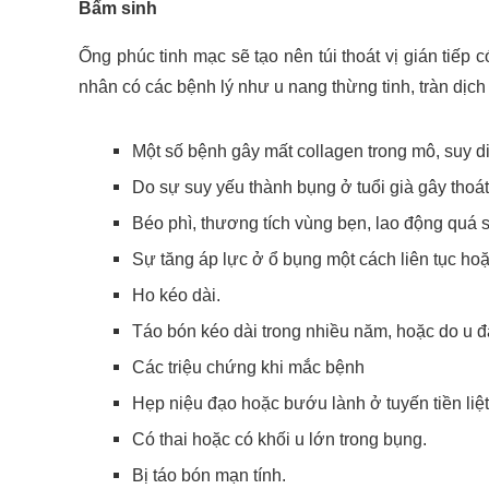
Bẩm sinh
Ống phúc tinh mạc sẽ tạo nên túi thoát vị gián tiếp 
nhân có các bệnh lý như u nang thừng tinh, tràn dịch
Một số bệnh gây mất collagen trong mô, suy d
Do sự suy yếu thành bụng ở tuổi già gây thoát v
Béo phì, thương tích vùng bẹn, lao động quá 
Sự tăng áp lực ở ổ bụng một cách liên tục hoặ
Ho kéo dài.
Táo bón kéo dài trong nhiều năm, hoặc do u đạ
Các triệu chứng khi mắc bệnh
Hẹp niệu đạo hoặc bướu lành ở tuyến tiền liệt
Có thai hoặc có khối u lớn trong bụng.
Bị táo bón mạn tính.