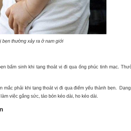
ị bẹn thường xảy ra ở nam giới
ị bẹn bẩm sinh khi tạng thoát vị đi qua ống phúc tinh mạc. Th
bẹn mắc phải khi tạng thoát vị đi qua điểm yếu thành bẹn. Dạng 
, làm việc gắng sức, táo bón kéo dài, ho kéo dài.
ẹn