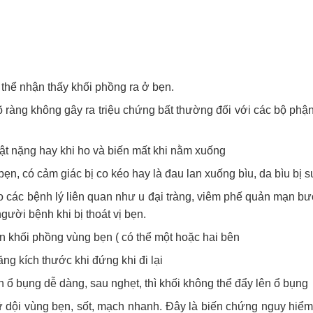
ó thể nhận thấy khối phồng ra ở bẹn.
õ ràng không gây ra triệu chứng bất thường đối với các bộ phận
ật nặng hay khi ho và biến mất khi nằm xuống
ẹn, có cảm giác bị co kéo hay là đau lan xuống bìu, da bìu bị 
các bệnh lý liên quan như u đại tràng, viêm phế quản mạn b
người bệnh khi bị thoát vị bẹn.
iện khối phồng vùng bẹn ( có thể một hoặc hai bên
ng kích thước khi đứng khi đi lại
n ổ bụng dễ dàng, sau nghẹt, thì khối không thể đẩy lên ổ bụng
 dội vùng bẹn, sốt, mạch nhanh. Đây là biến chứng nguy hiể