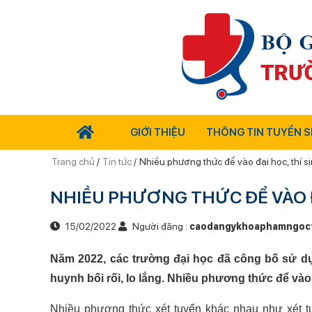
GIỚI THIỆU
THÔNG TIN TUYỂN S
Trang chủ
/
Tin tức
/
Nhiều phương thức để vào đại học, thí s
NHIỀU PHƯƠNG THỨC ĐỂ VÀO Đ
15/02/2022
Người đăng :
caodangykhoaphamngoc
Năm 2022, các trường đại học đã công bố sử d
huynh bối rối, lo lắng. Nhiều phương thức để vào 
Nhiều phương thức xét tuyển khác nhau như xét t