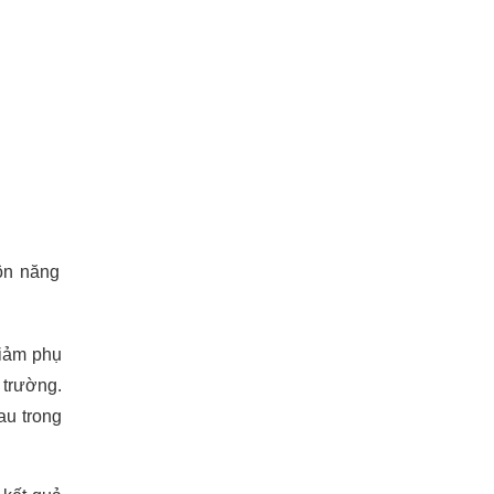
ôn năng
giảm phụ
 trường.
au trong