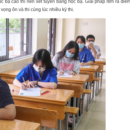
ọc bạ cao thì nên xét tuyển bằng học bạ. Giải pháp ltìm ra điể
ọng ôn và thi cùng lúc nhiều kỳ thi.