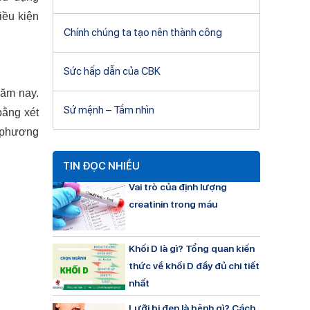
iều kiện
Chính chúng ta tạo nên thành công
Sức hấp dẫn của CBK
năm nay.
Sứ mệnh – Tầm nhìn
bằng xét
n phương
TIN ĐỌC NHIỀU
Vai trò của định lượng
creatinin trong máu
Khối D là gì? Tổng quan kiến
thức về khối D đầy đủ chi tiết
nhất
Lưỡi bị đen là bệnh gì? Cách