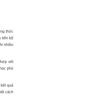
ơng thức
 tiến bộ
hi nhiều
 hợp xét
 học phù
 kết quả
một cách