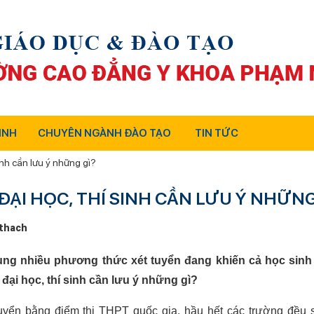
INH
CHUYÊN NGÀNH ĐÀO TẠO
TIN TỨC
inh cần lưu ý những gì?
ẠI HỌC, THÍ SINH CẦN LƯU Ý NHỮNG
thach
ụng nhiều phương thức xét tuyển đang khiến cả học sinh
đại học, thí sinh cần lưu ý những gì?
uyển bằng điểm thi THPT quốc gia, hầu hết các trường đều