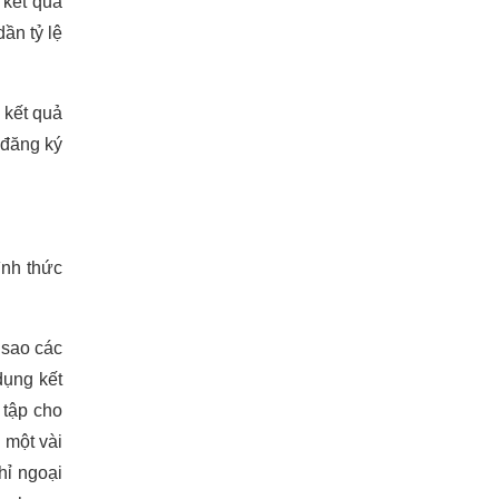
 kết quả
ần tỷ lệ
 kết quả
 đăng ký
ình thức
 sao các
dụng kết
 tập cho
 một vài
hỉ ngoại