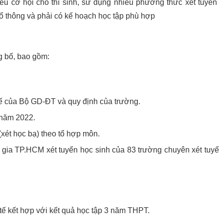
u cơ hội cho thí sinh, sử dụng nhiều phương thức xét tuyển t
phổ thông và phải có kế hoạch học tập phù hợp
g bố, bao gồm:
chế của Bộ GD-ĐT và quy định của trường.
 năm 2022.
(xét học bạ) theo tổ hợp môn.
 gia TP.HCM xét tuyển học sinh của 83 trường chuyên xét tuy
tế kết hợp với kết quả học tập 3 năm THPT.