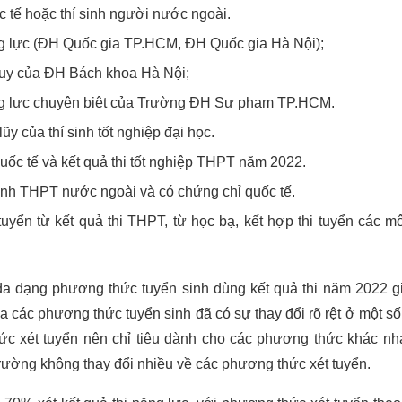
ốc tế hoặc thí sinh người nước ngoài.
ăng lực (ĐH Quốc gia TP.HCM, ĐH Quốc gia Hà Nội);
 duy của ĐH Bách khoa Hà Nội;
năng lực chuyên biệt của Trường ĐH Sư phạm TP.HCM.
ũy của thí sinh tốt nghiệp đại học.
uốc tế và kết quả thi tốt nghiệp THPT năm 2022.
trình THPT nước ngoài và có chứng chỉ quốc tế.
yển từ kết quả thi THPT, từ học bạ, kết hợp thi tuyển các m
 đa dạng phương thức tuyển sinh dùng kết quả thi năm 2022 
iữa các phương thức tuyển sinh đã có sự thay đổi rõ rệt ở một số
c xét tuyển nên chỉ tiêu dành cho các phương thức khác nh
trường không thay đổi nhiều về các phương thức xét tuyển.