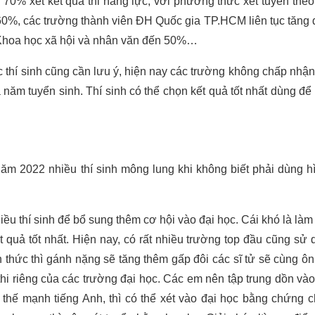
% xét kết quả thi năng lực, với phương thức xét tuyển theo
60%, các trường thành viên ĐH Quốc gia TP.HCM liên tục tăng d
 Khoa học xã hội và nhân văn đến 50%…
c thí sinh cũng cần lưu ý, hiện nay các trường không chấp nhận
 năm tuyển sinh. Thí sinh có thể chọn kết quả tốt nhất dùng để
m 2022 nhiều thí sinh mông lung khi không biết phải dùng h
iều thí sinh để bổ sung thêm cơ hội vào đại học. Cái khó là làm
quả tốt nhất. Hiện nay, có rất nhiều trường top đầu cũng sử 
h thức thì gánh nặng sẽ tăng thêm gấp đôi các sĩ tử sẽ cùng ôn
thi riêng của các trường đại học. Các em nên tập trung dồn vào
hế mạnh tiếng Anh, thì có thể xét vào đại học bằng chứng c