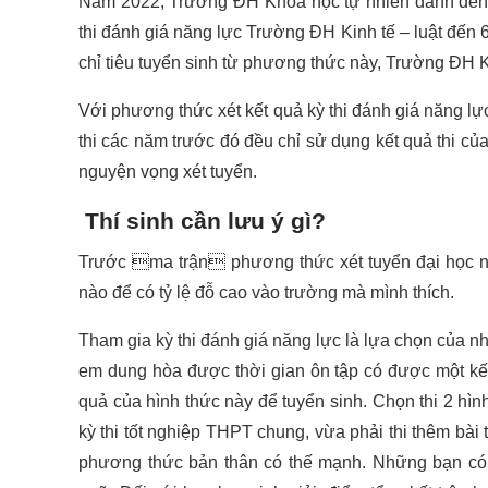
Năm 2022, Trường ĐH Khoa học tự nhiên dành đến 70
thi đánh giá năng lực Trường ĐH Kinh tế – luật đến 
chỉ tiêu tuyển sinh từ phương thức này, Trường ĐH
Với phương thức xét kết quả kỳ thi đánh giá năng lự
thi các năm trước đó đều chỉ sử dụng kết quả thi của
nguyện vọng xét tuyển.
Thí sinh cần lưu ý gì?
Trước ma trận phương thức xét tuyển đại học nă
nào để có tỷ lệ đỗ cao vào trường mà mình thích.
Tham gia kỳ thi đánh giá năng lực là lựa chọn của nh
em dung hòa được thời gian ôn tập có được một kết 
quả của hình thức này để tuyển sinh. Chọn thi 2 hìn
kỳ thi tốt nghiệp THPT chung, vừa phải thi thêm bài 
phương thức bản thân có thế mạnh. Những bạn có t