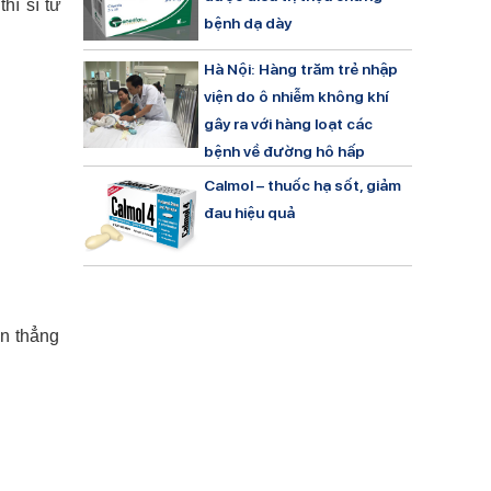
hì sĩ tử
bệnh dạ dày
Hà Nội: Hàng trăm trẻ nhập
viện do ô nhiễm không khí
gây ra với hàng loạt các
bệnh về đường hô hấp
Calmol – thuốc hạ sốt, giảm
đau hiệu quả
ển thẳng