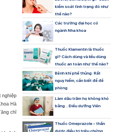
kiểm soát tình trạng đó như
thế nào?
Các trường đại học có
ngành Nha khoa
Thuốc Klamentin là thuốc
gì? Cách dùng và liều dùng
thuốc an toàn như thế nào?
Bệnh khí phế thủng: Rất
nguy hiểm, cần biết để đề
phòng
t nghiệp
Làm dâu trăm họ không khó
 Khoa Hà
bằng…Điều dưỡng Viên
Tăng chỉ
Thuốc Omeprazole – thần
dược điều trị triệu chứng