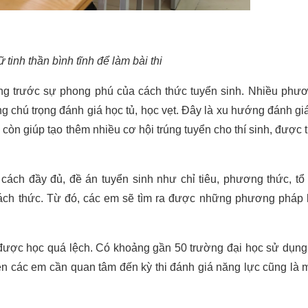
ữ tinh thần bình tĩnh để làm bài thi
 lắng trước sự phong phú của cách thức tuyển sinh. Nhiều phư
g chú trọng đánh giá học tủ, học vẹt. Đây là xu hướng đánh giá
 còn giúp tạo thêm nhiều cơ hội trúng tuyển cho thí sinh, được t
 cách đầy đủ, đề án tuyển sinh như chỉ tiêu, phương thức, tổ
ác cách thức. Từ đó, các em sẽ tìm ra được những phương pháp
được học quá lệch. Có khoảng gần 50 trường đại học sử dụng
Nên các em cần quan tâm đến kỳ thi đánh giá năng lực cũng là 