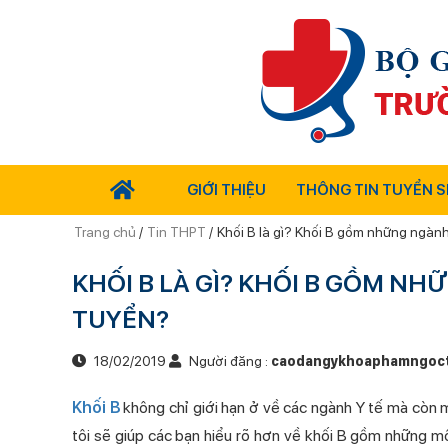
GIỚI THIỆU
THÔNG TIN TUYỂN S
Trang chủ
/
Tin THPT
/
Khối B là gì? Khối B gồm những ngàn
KHỐI B LÀ GÌ? KHỐI B GỒM N
TUYỂN?
18/02/2019
Người đăng :
caodangykhoaphamngoc
Khối B
không chỉ giới hạn ở về các ngành Y tế mà còn 
tôi sẽ giúp các bạn hiểu rõ hơn về khối B gồm những 