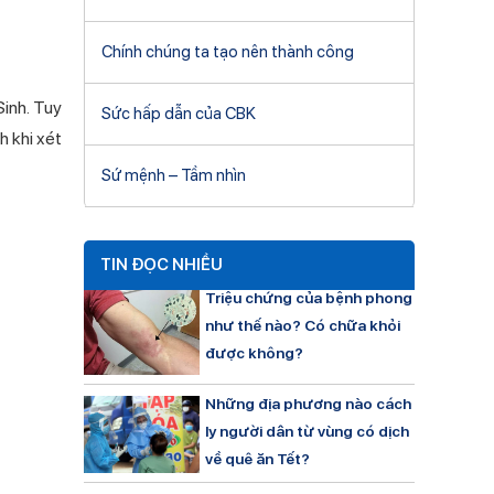
Chính chúng ta tạo nên thành công
Sinh. Tuy
Sức hấp dẫn của CBK
h khi xét
Sứ mệnh – Tầm nhìn
TIN ĐỌC NHIỀU
Triệu chứng của bệnh phong
như thế nào? Có chữa khỏi
được không?
Những địa phương nào cách
ly người dân từ vùng có dịch
về quê ăn Tết?