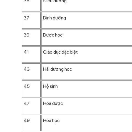
35
Điều dưỡng
37
Dinh dưỡng
39
Dược học
41
Giáo dục đặc biệt
43
Hải dương học
45
Hộ sinh
47
Hóa dược
49
Hóa học