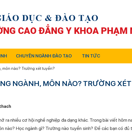
INH
CHUYÊN NGÀNH ĐÀO TẠO
TIN TỨC
h, môn nào? Trường xét tuyển?
HỮNG NGÀNH, MÔN NÀO? TRƯỜNG XÉT
thach
mở ra nhiều cơ hội nghề nghiệp đa dạng khác. Trong bài viết hôm 
môn nào? Học ngành gì? Trường nào tuyển sinh? Để các bạn có đủ t