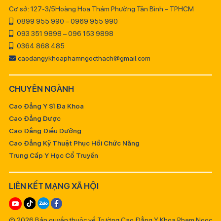
Cơ sở: 127-3/5Hoàng Hoa Thám Phường Tân Bình – TPHCM
0899 955 990 – 0969 955 990
093 351 9898 – 096 153 9898
0364 868 485
caodangykhoaphamngocthach@gmail.com
CHUYÊN NGÀNH
Cao Đẳng Y Sĩ Đa Khoa
Cao Đẳng Dược
Cao Đẳng Điều Dưỡng
Cao Đẳng Kỹ Thuật Phục Hồi Chức Năng
Trung Cấp Y Học Cổ Truyền
LIÊN KẾT MẠNG XÃ HỘI
© 2026 Bản quyền thuộc về Trường Cao Đẳng Y Khoa Phạm Ngọc