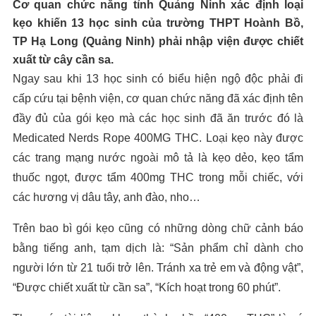
Cơ quan chức năng tỉnh Quảng Ninh xác định loại
kẹo khiến 13 học sinh của trường THPT Hoành Bồ,
TP Hạ Long (Quảng Ninh) phải nhập viện được chiết
xuất từ cây cần sa.
Ngay sau khi 13 học sinh có biểu hiện ngộ độc phải đi
cấp cứu tại bệnh viện, cơ quan chức năng đã xác định tên
đầy đủ của gói kẹo mà các học sinh đã ăn trước đó là
Medicated Nerds Rope 400MG THC. Loại kẹo này được
các trang mạng nước ngoài mô tả là kẹo dẻo, kẹo tẩm
thuốc ngọt, được tẩm 400mg THC trong mỗi chiếc, với
các hương vị dâu tây, anh đào, nho…
Trên bao bì gói kẹo cũng có những dòng chữ cảnh báo
bằng tiếng anh, tạm dịch là: “Sản phẩm chỉ dành cho
người lớn từ 21 tuổi trở lên. Tránh xa trẻ em và động vật”,
“Được chiết xuất từ cần sa”, “Kích hoạt trong 60 phút”.