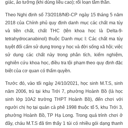
giác, ảo tưởng (khi dùng liều cao); rối loạn tâm thần.
Theo Nghị định số 73/2018/NĐ-CP ngày 15 tháng 5 năm
2018 của Chính phủ quy định danh mục các chất ma túy
và tiền chất, chất THC (tên khoa học là Delta-9-
tetrahydrocanabinol) thuộc Danh mục I: Các chất ma túy
tuyệt đối cấm sử dụng trong y học và đời sống xã hội; việc
sử dụng các chất này trong phân tích, kiểm nghiệm,
nghiên cứu khoa học, điều tra tội phạm theo quy định đặc
biệt của cơ quan có thẩm quyền.
Trước đó, vào tối ngày 24/10/2021, học sinh M.T.S, sinh
năm 2006, trú tại khu Trới 7, phường Hoành Bồ (là học
sinh lớp 10A2 trường THPT Hoành Bồ), đến chơi với
người chị họ tại quán cà phê 1998 thuộc tổ 5, khu Trới 3,
phường Hoành Bồ, TP Hạ Long. Trong quá trình chơi ở
đây, cháu M.T.S đã tìm thấy 1 túi có nhiều gói dạng thanh