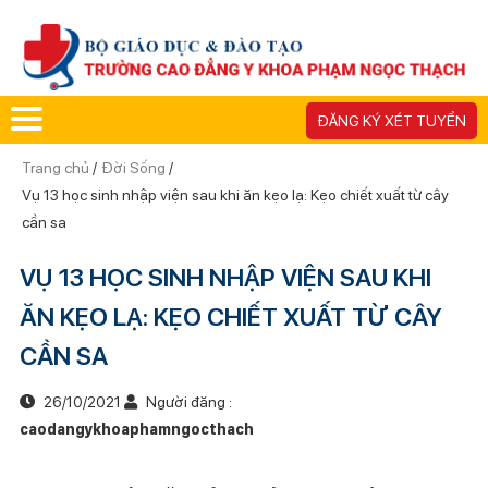
ĐĂNG KÝ XÉT TUYỂN
Trang chủ
/
Đời Sống
/
Vụ 13 học sinh nhập viện sau khi ăn kẹo lạ: Kẹo chiết xuất từ cây
cần sa
VỤ 13 HỌC SINH NHẬP VIỆN SAU KHI
ĂN KẸO LẠ: KẸO CHIẾT XUẤT TỪ CÂY
CẦN SA
26/10/2021
Người đăng :
caodangykhoaphamngocthach