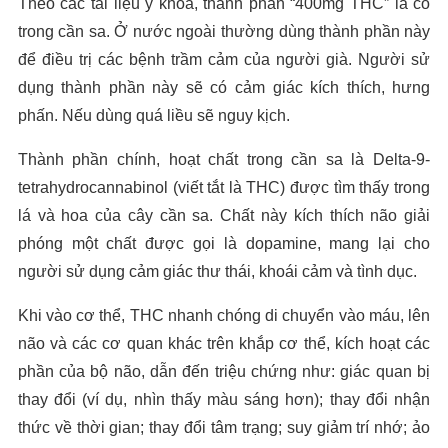
Theo các tài liệu y khoa, thành phần “400mg THC” là có
trong cần sa. Ở nước ngoài thường dùng thành phần này
để điều trị các bệnh trầm cảm của người già. Người sử
dụng thành phần này sẽ có cảm giác kích thích, hưng
phấn. Nếu dùng quá liều sẽ nguy kịch.
Thành phần chính, hoạt chất trong cần sa là Delta-9-
tetrahydrocannabinol (viết tắt là THC) được tìm thấy trong
lá và hoa của cây cần sa. Chất này kích thích não giải
phóng một chất được gọi là dopamine, mang lại cho
người sử dụng cảm giác thư thái, khoái cảm và tình dục.
Khi vào cơ thể, THC nhanh chóng di chuyển vào máu, lên
não và các cơ quan khác trên khắp cơ thể, kích hoạt các
phần của bộ não, dẫn đến triệu chứng như: giác quan bị
thay đổi (ví dụ, nhìn thấy màu sáng hơn); thay đổi nhận
thức về thời gian; thay đổi tâm trạng; suy giảm trí nhớ; ảo