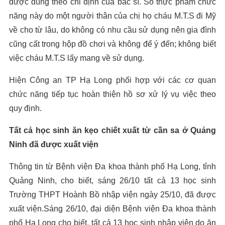
được dùng theo chỉ định của bác sĩ. Số thực phẩm chức
năng này do một người thân của chị họ cháu M.T.S đi Mỹ
về cho từ lâu, do không có nhu cầu sử dụng nên gia đình
cũng cất trong hộp đồ chơi và không để ý đến; không biết
việc cháu M.T.S lấy mang về sử dụng.
Hiện Công an TP Hạ Long phối hợp với các cơ quan
chức năng tiếp tục hoàn thiện hồ sơ xử lý vụ việc theo
quy định.
Tất cả học sinh ăn kẹo chiết xuất từ cần sa ở Quảng
Ninh đã được xuất viện
Thông tin từ Bệnh viện Đa khoa thành phố Hạ Long, tỉnh
Quảng Ninh, cho biết, sáng 26/10 tất cả 13 học sinh
Trường THPT Hoành Bồ nhập viện ngày 25/10, đã được
xuất viện.Sáng 26/10, đại diện Bệnh viện Đa khoa thành
phố Hạ Long cho biết, tất cả 13 học sinh nhập viện do ăn