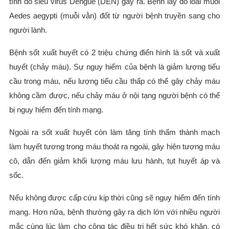
tính do siêu virus Dengue (DEN) gây ra. Bệnh lây do loài muỗi
Aedes aegypti (muỗi vằn) đốt từ người bệnh truyền sang cho
người lành.
Bệnh sốt xuất huyết có 2 triệu chứng điển hình là sốt và xuất
huyết (chảy máu). Sự nguy hiểm của bệnh là giảm lượng tiểu
cầu trong máu, nếu lượng tiểu cầu thấp có thể gây chảy máu
không cầm được, nếu chảy máu ở nội tạng người bệnh có thể
bị nguy hiểm đến tính mạng.
Ngoài ra sốt xuất huyết còn làm tăng tính thấm thành mạch
làm huyết tương trong máu thoát ra ngoài, gây hiện tượng máu
cô, dẫn đến giảm khối lượng máu lưu hành, tụt huyết áp và
sốc.
Nếu không được cấp cứu kịp thời cũng sẽ nguy hiểm đến tính
mạng. Hơn nữa, bệnh thường gây ra dịch lớn với nhiều người
mắc cùng lúc làm cho công tác điều trị hết sức khó khăn, có