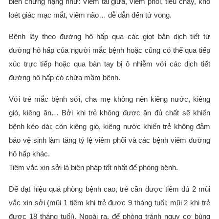
biến chứng nặng như: Viêm tai giữa, viêm phổi, tiêu chảy, khô
loét giác mạc mắt, viêm não… dễ dẫn đến tử vong.
Bệnh lây theo đường hô hấp qua các giọt bắn dịch tiết từ
đường hô hấp của người mắc bệnh hoặc cũng có thể qua tiếp
xúc trực tiếp hoặc qua bàn tay bị ô nhiễm với các dịch tiết
đường hô hấp có chứa mầm bệnh.
Với trẻ mắc bệnh sởi, cha mẹ không nên kiêng nước, kiêng
gió, kiêng ăn… Bởi khi trẻ không được ăn đủ chất sẽ khiến
bệnh kéo dài; còn kiêng gió, kiêng nước khiến trẻ không đảm
bảo vệ sinh làm tăng tỷ lệ viêm phổi và các bệnh viêm đường
hô hấp khác.
Tiêm vắc xin sởi là biện pháp tốt nhất để phòng bệnh.
Để đạt hiệu quả phòng bệnh cao, trẻ cần được tiêm đủ 2 mũi
vắc xin sởi (mũi 1 tiêm khi trẻ được 9 tháng tuổi; mũi 2 khi trẻ
được 18 tháng tuổi). Ngoài ra, để phòng tránh nguy cơ bùng