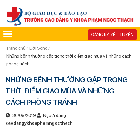
ĐĂNG KÝ XÉT TUYỂN
Trang chủ
/
Đời Sống
/
Những bệnh thường gặp trong thời điểm giao mùa và những cách
phòng tránh
NHỮNG BỆNH THƯỜNG GẶP TRONG
THỜI ĐIỂM GIAO MÙA VÀ NHỮNG
CÁCH PHÒNG TRÁNH
30/09/2019
Người đăng :
caodangykhoaphamngocthach