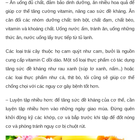
– Ăn uống đủ chất, đảm bảo dinh dưỡng, ăn nhiều hoa quả để
giúp cơ thể tăng cường vitamin, nâng cao sức đề kháng. Ăn
cân đối các nhóm dưỡng chất: tinh bột, chất đạm, chất béo,
vitamin và khoáng chất. Uống nước ấm, tránh ăn, uống những
thức ăn, nước uống lấy trực tiếp từ tủ lạnh.
Các loại trái cây thuộc họ cam quýt như cam, bưởi là nguồn
cung cấp vitamin C dồi dào. Một số loại thực phẩm có tác dụng
tăng sức đề kháng như rau xanh (súp lơ xanh, nấm..) hoặc
các loại thực phẩm như cá, thịt bò, tỏi cũng sẽ giúp cơ thể
chống chọi với các nguy cơ gây bệnh tốt hơn.
– Luyện tập nhiều hơn: để tăng sức đề kháng của cơ thể, cần
luyện tập nhiều hơn vào những ngày giao mùa. Đừng quên
khởi động kỹ các khớp, cơ và bắp trước khi tập để đốt nóng
cơ và phòng tránh nguy cơ bị chuột rút.