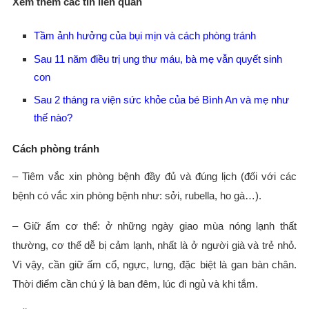
Xem thêm các tin liên quan
Tầm ảnh hưởng của bụi mịn và cách phòng tránh
Sau 11 năm điều trị ung thư máu, bà mẹ vẫn quyết sinh
con
Sau 2 tháng ra viện sức khỏe của bé Bình An và mẹ như
thế nào?
Cách phòng tránh
– Tiêm vắc xin phòng bệnh đầy đủ và đúng lịch (đối với các
bệnh có vắc xin phòng bệnh như: sởi, rubella, ho gà…).
– Giữ ấm cơ thể: ở những ngày giao mùa nóng lạnh thất
thường, cơ thể dễ bị cảm lạnh, nhất là ở người già và trẻ nhỏ.
Vì vậy, cần giữ ấm cổ, ngực, lưng, đặc biệt là gan bàn chân.
Thời điểm cần chú ý là ban đêm, lúc đi ngủ và khi tắm.