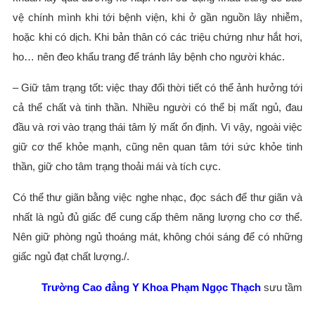
vệ chính mình khi tới bệnh viện, khi ở gần nguồn lây nhiễm,
hoặc khi có dịch. Khi bản thân có các triệu chứng như hắt hơi,
ho… nên đeo khẩu trang để tránh lây bệnh cho người khác.
– Giữ tâm trạng tốt: việc thay đổi thời tiết có thể ảnh hưởng tới
cả thể chất và tinh thần. Nhiều người có thể bị mất ngủ, đau
đầu và rơi vào trạng thái tâm lý mất ổn định. Vì vậy, ngoài việc
giữ cơ thể khỏe mạnh, cũng nên quan tâm tới sức khỏe tinh
thần, giữ cho tâm trạng thoải mái và tích cực.
Có thể thư giãn bằng việc nghe nhạc, đọc sách để thư giãn và
nhất là ngủ đủ giấc để cung cấp thêm năng lượng cho cơ thể.
Nên giữ phòng ngủ thoáng mát, không chói sáng để có những
giấc ngủ đạt chất lượng./.
Trường Cao đẳng Y Khoa Phạm Ngọc Thạch
sưu tầm