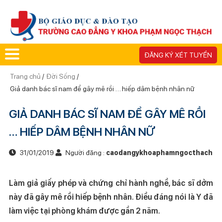
ĐĂNG KÝ XÉT TUYỂN
Trang chủ
/
Đời Sống
/
Giả danh bác sĩ nam để gây mê rồi … hiếp dâm bệnh nhân nữ
GIẢ DANH BÁC SĨ NAM ĐỂ GÂY MÊ RỒI
… HIẾP DÂM BỆNH NHÂN NỮ
31/01/2019
Người đăng :
caodangykhoaphamngocthach
Làm giả giấy phép và chứng chỉ hành nghề, bác sĩ dởm
này đã gây mê rồi hiếp bệnh nhân. Điều đáng nói là Y đã
làm việc tại phòng khám được gần 2 năm.