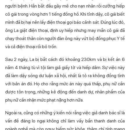
người bệnh. Hắn bắt đầu gây mê cho nạn nhân rồi cưỡng hiếp
cô gái trong vòng hơn 1 tiếng đồng hồ. Khi tỉnh dậy, cô gái biết
mình đã bị hại nên lấy điện thoại gọi báo cảnh sát. Đúng lúc đó,
ông La giật điện thoại, định uy hiếp nhưng may mắn cô gái đã
chạy thoát thân còn người đàn ông này vứt bộ đồng phục Y tế
và cả điện thoại rồi bỏ trốn.
Sau 2 ngày, La bị bắt cách đó khoảng 230km và bị kết án 6
năm 4 tháng tù vì tội làm giả giấy tờ và hiếp dâm. Sự việc này
đã làm dậy sóng dư luận xã hội, nhất là tỏ ra không đồng tình
với bản án đó. Họ cho rằng mức án này quá thấp, phụ nữ cần
được tôn trọng, những kẻ động đến danh dự, nhân phẩm của
phụ nữ cần nhận mức phạt nặng hơn nữa.
Ngoài ra, cũng có những ý kiến nói rằng việc giả danh bác sĩ là
vấn đề đáng lo ngại không chỉ làm vấy bẩn thanh danh của
ngành nghề mà còn nguy hiểm sức khỏe, thậm chí tính mạng