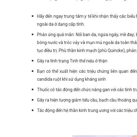
Hãy đến ngay trung tâm y tế khi nhận thấy các biểu
ngoài da ở dạng cấp tính.
Phản ứng quá mẫn: Nổi ban da, ngứa ngáy, mề đay; 
bóng nước và tróc vảy và mụn mủ ngoài da toàn thân 
tục điều trị. Phù thần kinh mạch (phù Quincke), ph
Gây ra tình trạng Tinh thể niệu ở thận
Bạn có thể xuất hiện các triệu chứng liên quan đế
candida ruột khi sử dụng kháng sinh
Thuốc có tác động đến chức năng gan với các tình 
Gây ra hiện tượng giảm tiểu cầu, bạch cầu thoáng qu
Tác động đến hệ thần kinh trung ương với các triệu c