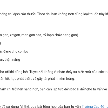
ng chỉ định của thuốc. Theo đó, bạn không nên dùng loại thuốc này kh
m gan, xơ gan, men gan cao, rối loạn chức năng gan)
)
oặc đang cho con bú
an, thận nặng
cho tới khi dùng hết. Tuyệt đối không vì nhận thấy sự biến mất của các t
n tiếp tục phát triển, và gây tái phát nhiễm trùng.
hậm chí trở nên nặng hơn, bạn cần lập tức đến bác sĩ để nghe tư vấn về 
 để sử dụng. Vì thế, qua bài tổng hợp của ban tư vấn
Trường Cao Đẳng