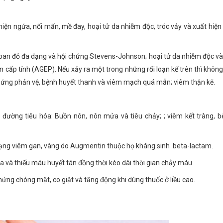
 hiện ngứa, nổi mẩn, mề đay, hoại tử da nhiễm độc, tróc vảy và xuất hi
ban đỏ đa dạng và hội chứng Stevens-Johnson; hoại tử da nhiễm độc v
cấp tính (AGEP). Nếu xảy ra một trong những rối loạn kể trên thì không
ản ứng phản vệ, bệnh huyết thanh và viêm mạch quá mẫn; viêm thận kẽ.
n đường tiêu hóa: Buồn nôn, nôn mửa và tiêu chảy; ; viêm kết tràng,
trạng viêm gan, vàng do Augmentin thuộc họ kháng sinh beta-lactam.
a và thiếu máu huyết tán đồng thời kéo dài thời gian chảy máu
hứng chóng mặt, co giật và tăng động khi dùng thuốc ở liều cao.