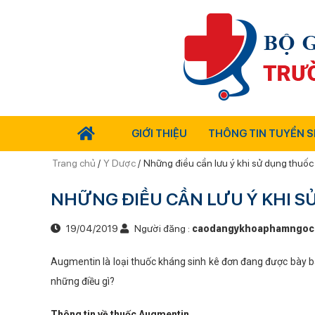
GIỚI THIỆU
THÔNG TIN TUYỂN S
Trang chủ
/
Y Dược
/
Những điều cần lưu ý khi sử dụng thuố
NHỮNG ĐIỀU CẦN LƯU Ý KHI 
19/04/2019
Người đăng :
caodangykhoaphamngoc
Augmentin là loại thuốc kháng sinh kê đơn đang được bày bá
những điều gì?
Thông tin về thuốc Augmentin