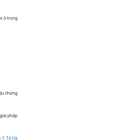
i ở trong
riệu chứng
giải pháp
 Y Tế Hà