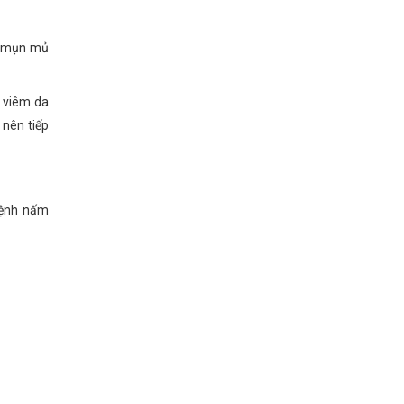
ện mụn mủ
à viêm da
 nên tiếp
 bệnh nấm