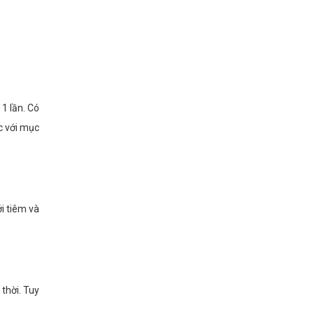
1 lần. Có
c với mục
i tiêm và
thời. Tuy