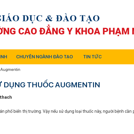
INH
CHUYÊN NGÀNH ĐÀO TẠO
TIN TỨC
c Augmentin
SỬ DỤNG THUỐC AUGMENTIN
thach
n phổ biến thị trường. Vậy nếu sử dụng loại thuốc này, người bệnh cần p