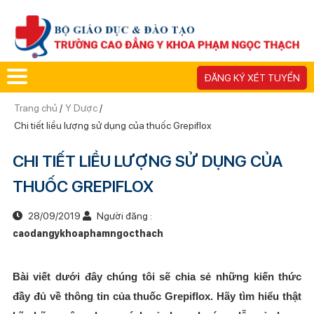
ĐĂNG KÝ XÉT TUYỂN
Trang chủ
/
Y Dược
/
Chi tiết liều lượng sử dụng của thuốc Grepiflox
CHI TIẾT LIỀU LƯỢNG SỬ DỤNG CỦA
THUỐC GREPIFLOX
28/09/2019
Người đăng :
caodangykhoaphamngocthach
Bài viết dưới đây chúng tôi sẽ chia sẻ những kiến thức
đầy đủ về thông tin của thuốc Grepiflox. Hãy tìm hiểu thật