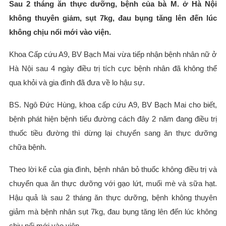
Sau 2 tháng ăn thực dưỡng, bệnh của bà M. ở Hà Nội
không thuyên giảm, sụt 7kg, đau bụng tăng lên đến lúc
không chịu nổi mới vào viện.
Khoa Cấp cứu A9, BV Bạch Mai vừa tiếp nhận bệnh nhân nữ ở
Hà Nội sau 4 ngày điều trị tích cực bệnh nhân đã không thể
qua khỏi và gia đình đã đưa về lo hậu sự.
BS. Ngô Đức Hùng, khoa cấp cứu A9, BV Bạch Mai cho biết,
bệnh phát hiện bệnh tiểu đường cách đây 2 năm đang điều trị
thuốc tiều đường thì dừng lại chuyển sang ăn thực dưỡng
chữa bệnh.
Theo lời kể của gia đình, bệnh nhân bỏ thuốc không điều trị và
chuyển qua ăn thực dưỡng với gạo lứt, muối mè và sữa hạt.
Hậu quả là sau 2 tháng ăn thực dưỡng, bệnh không thuyên
giảm mà bệnh nhân sụt 7kg, đau bụng tăng lên đến lúc không
chịu nổi mới vào viện.