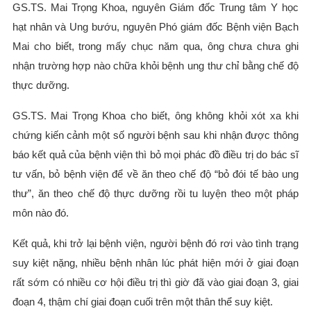
GS.TS. Mai Trọng Khoa, nguyên Giám đốc Trung tâm Y học
hạt nhân và Ung bướu, nguyên Phó giám đốc Bệnh viện Bạch
Mai cho biết, trong mấy chục năm qua, ông chưa chưa ghi
nhận trường hợp nào chữa khỏi bệnh ung thư chỉ bằng chế độ
thực dưỡng.
GS.TS. Mai Trọng Khoa cho biết, ông không khỏi xót xa khi
chứng kiến cảnh một số người bệnh sau khi nhận được thông
báo kết quả của bệnh viện thì bỏ mọi phác đồ điều trị do bác sĩ
tư vấn, bỏ bệnh viện để về ăn theo chế độ “bỏ đói tế bào ung
thư”, ăn theo chế độ thực dưỡng rồi tu luyện theo một pháp
môn nào đó.
Kết quả, khi trở lại bệnh viện, người bệnh đó rơi vào tình trạng
suy kiệt nặng, nhiều bệnh nhân lúc phát hiện mới ở giai đoạn
rất sớm có nhiều cơ hội điều trị thì giờ đã vào giai đoạn 3, giai
đoạn 4, thậm chí giai đoạn cuối trên một thân thể suy kiệt.