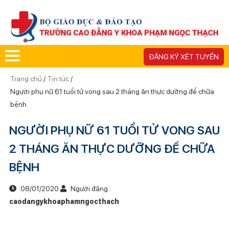
ĐĂNG KÝ XÉT TUYỂN
Trang chủ
/
Tin tức
/
Người phụ nữ 61 tuổi tử vong sau 2 tháng ăn thực dưỡng để chữa
bệnh
NGƯỜI PHỤ NỮ 61 TUỔI TỬ VONG SAU
2 THÁNG ĂN THỰC DƯỠNG ĐỂ CHỮA
BỆNH
08/01/2020
Người đăng :
caodangykhoaphamngocthach