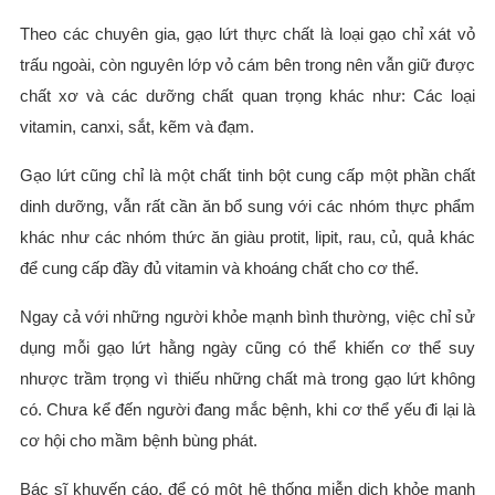
Theo các chuyên gia, gạo lứt thực chất là loại gạo chỉ xát vỏ
trấu ngoài, còn nguyên lớp vỏ cám bên trong nên vẫn giữ được
chất xơ và các dưỡng chất quan trọng khác như: Các loại
vitamin, canxi, sắt, kẽm và đạm.
Gạo lứt cũng chỉ là một chất tinh bột cung cấp một phần chất
dinh dưỡng, vẫn rất cần ăn bổ sung với các nhóm thực phẩm
khác như các nhóm thức ăn giàu protit, lipit, rau, củ, quả khác
để cung cấp đầy đủ vitamin và khoáng chất cho cơ thể.
Ngay cả với những người khỏe mạnh bình thường, việc chỉ sử
dụng mỗi gạo lứt hằng ngày cũng có thể khiến cơ thể suy
nhược trầm trọng vì thiếu những chất mà trong gạo lứt không
có. Chưa kể đến người đang mắc bệnh, khi cơ thể yếu đi lại là
cơ hội cho mầm bệnh bùng phát.
Bác sĩ khuyến cáo, để có một hệ thống miễn dịch khỏe mạnh