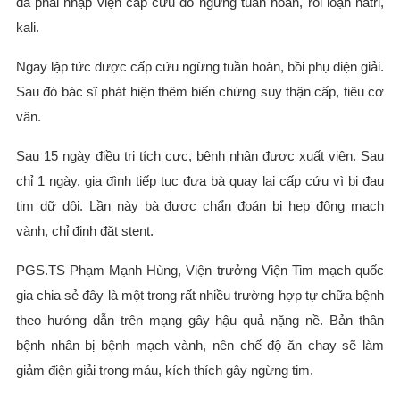
đã phải nhập viện cấp cứu do ngừng tuần hoàn, rối loạn natri,
kali.
Ngay lập tức được cấp cứu ngừng tuần hoàn, bồi phụ điện giải.
Sau đó bác sĩ phát hiện thêm biến chứng suy thận cấp, tiêu cơ
vân.
Sau 15 ngày điều trị tích cực, bệnh nhân được xuất viện. Sau
chỉ 1 ngày, gia đình tiếp tục đưa bà quay lại cấp cứu vì bị đau
tim dữ dội. Lần này bà được chẩn đoán bị hẹp động mạch
vành, chỉ định đặt stent.
PGS.TS Phạm Mạnh Hùng, Viện trưởng Viện Tim mạch quốc
gia chia sẻ đây là một trong rất nhiều trường hợp tự chữa bệnh
theo hướng dẫn trên mạng gây hậu quả nặng nề. Bản thân
bệnh nhân bị bệnh mạch vành, nên chế độ ăn chay sẽ làm
giảm điện giải trong máu, kích thích gây ngừng tim.