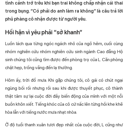
tình cảnh trớ trêu khi bạn trai không chấp nhận cái thai
trong bụng. “Có phải do anh làm ra không” là câu trả lời
phũ phàng cô nhận được từ người yêu.
Hối hận vì yêu phải “sở khanh”
Luồn lách qua từng ngóc ngách nhỏ của ngõ hẻm, cuối cùng
nhóm nghiên cứu nhóm nghiên cứu sinh ngành Cao đẳng Hộ
sinh chúng tôi cũng tìm được đến phòng trọ của L. Căn phòng
chật hẹp, trống vắng đến lạ thường.
Hôm ấy, trời đổ mưa. Khi gặp chúng tôi, cô gái có chút ngại
ngùng bối rối nhưng rồi sau khi được thuyết phục, cô thành
thật tâm sự lại cuộc đời đầy biến động của mình với một nỗi
buồn khôn xiết. Tiếng khóc của cô cứ nấc lên từng hồi khe khẽ
hòa lẫn với tiếng nước mưa nhạt nhòa.
Ở độ tuổi thanh xuân tươi đẹp nhất của cuộc đời, L cũng như