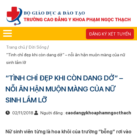
ĐĂNG KÝ XÉT TUYỂN
Trang chủ
/
Đời Sống
/
“Tình chỉ đẹp khi còn dang dở” – nỗi ân hận muộn màng của nữ
sinh lầm lỡ
“TÌNH CHỈ ĐẸP KHI CÒN DANG DỞ” –
NỖI ÂN HẬN MUỘN MÀNG CỦA NỮ
SINH LẦM LỠ
02/11/2018
Người đăng :
caodangykhoaphamngocthach
Nữ sinh viên từng là hoa khôi của trường “bỗng” rơi vào