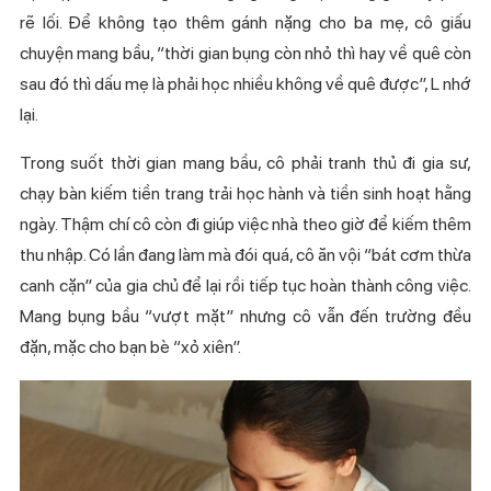
rẽ lối. Để không tạo thêm gánh nặng cho ba mẹ, cô giấu
chuyện mang bầu, “thời gian bụng còn nhỏ thì hay về quê còn
sau đó thì dấu mẹ là phải học nhiều không về quê được”, L nhớ
lại.
Trong suốt thời gian mang bầu, cô phải tranh thủ đi gia sư,
chạy bàn kiếm tiền trang trải học hành và tiền sinh hoạt hằng
ngày. Thậm chí cô còn đi giúp việc nhà theo giờ để kiếm thêm
thu nhập. Có lần đang làm mà đói quá, cô ăn vội “bát cơm thừa
canh cặn” của gia chủ để lại rồi tiếp tục hoàn thành công việc.
Mang bụng bầu “vượt mặt” nhưng cô vẫn đến trường đều
đặn, mặc cho bạn bè “xỏ xiên”.