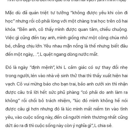
Mặc dù đã quán triệt tư tưởng “không được yêu khi còn đi
học” nhưng rồi cô phải lòng với một chàng trai học trên cô hai
khóa. “Bên anh, cô thấy mình được quan tâm, chiều chuộng.
Việc gì cũng đến tay anh, mình giống như một công chúa nhỏ
bé, chẳng chịu lớn. Yêu nhau mặn nồng là thế nhưng biết đâu
đến một ngày,…”, L quệt ngang dòng nước mắt.
Đó là ngày “định mệnh”, khi L cảm giác có sự thay đổi nhẹ
trong người, lén vào nhà vệ sinh thử thai thì thấy xuất hiện hai
vạch. Cô vui mừng báo cho bạn trai, bảo anh cưới xin thì nhận
được câu trả lời hết sức phũ phàng “có phải do anh làm ra
không” rồi chối bỏ trách nhiệm, “lúc đó mình không hề nói
được câu gì hơn nhưng đó là lúc mình mất niềm tin vào tình
yêu, vào cuộc sống này, đến cả người mình thương nhất cũng
dứt áo ra đi thì cuộc sống này còn ý nghĩa gì”, L chia sẻ.