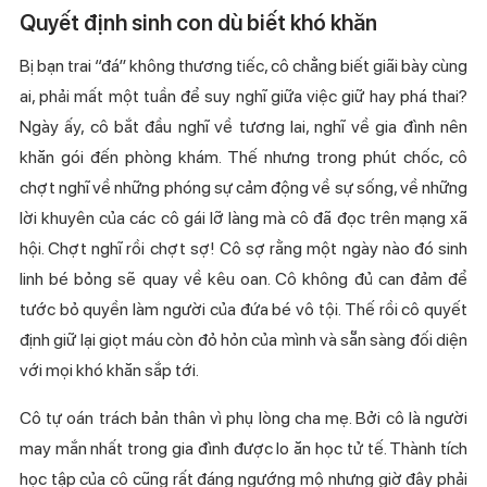
Quyết định sinh con dù biết khó khăn
Bị bạn trai “đá” không thương tiếc, cô chẳng biết giãi bày cùng
ai, phải mất một tuần để suy nghĩ giữa việc giữ hay phá thai?
Ngày ấy, cô bắt đầu nghĩ về tương lai, nghĩ về gia đình nên
khăn gói đến phòng khám. Thế nhưng trong phút chốc, cô
chợt nghĩ về những phóng sự cảm động về sự sống, về những
lời khuyên của các cô gái lỡ làng mà cô đã đọc trên mạng xã
hội. Chợt nghĩ rồi chợt sợ! Cô sợ rằng một ngày nào đó sinh
linh bé bỏng sẽ quay về kêu oan. Cô không đủ can đảm để
tước bỏ quyền làm người của đứa bé vô tội. Thế rồi cô quyết
định giữ lại giọt máu còn đỏ hỏn của mình và sẵn sàng đối diện
với mọi khó khăn sắp tới.
Cô tự oán trách bản thân vì phụ lòng cha mẹ. Bởi cô là người
may mắn nhất trong gia đình được lo ăn học tử tế. Thành tích
học tập của cô cũng rất đáng ngướng mộ nhưng giờ đây phải