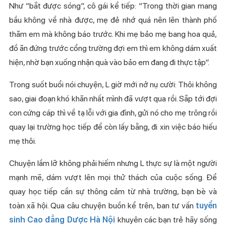
Như “bắt được sóng”, cô gái kể tiếp: “Trong thời gian mang
bầu không về nhà được, mẹ đẻ nhớ quá nên lên thành phố
thăm em mà không báo trước. Khi mẹ bảo mẹ bang hoa quả,
đồ ăn đứng trước cổng trường đợi em thì em không dám xuất
hiện, nhờ bạn xuống nhận quà vào bảo em đang đi thực tập”.
Trong suốt buổi nói chuyện, L giờ mới nở nụ cười: Thôi không
sao, giai đoạn khó khăn nhất mình đã vượt qua rồi. Sắp tới đợi
con cứng cáp thì về tạ lỗi với gia đình, gửi nó cho mẹ trông rồi
quay lại trường học tiếp để còn lấy bằng, đi xin việc báo hiếu
mẹ thôi.
Chuyện lầm lỡ không phải hiếm nhưng L thực sự là một người
mạnh mẽ, dám vượt lên mọi thử thách của cuộc sống. Để
quay học tiếp cần sự thông cảm từ nhà trường, bạn bè và
toàn xã hội. Qua câu chuyện buồn kể trên, ban tư vấn
tuyển
sinh Cao đẳng Dược Hà Nội
khuyên các bạn trẻ hãy sống