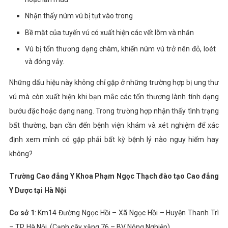
Nhận thấy núm vú bị tụt vào trong
Bề mặt của tuyến vú có xuất hiện các vết lõm và nhăn
Vú bị tổn thương dạng chàm, khiến núm vú trở nên đỏ, loét
và đóng vảy.
Những dấu hiệu này không chỉ gặp ở những trường hợp bị ung thư
vú mà còn xuất hiện khi bạn mắc các tổn thương lành tính dạng
bướu đặc hoặc dạng nang. Trong trường hợp nhận thấy tình trạng
bất thường, bạn cần đến bệnh viện khám và xét nghiệm để xác
định xem mình có gặp phải bất kỳ bệnh lý nào nguy hiểm hay
không?
Trường Cao đẳng Y Khoa Phạm Ngọc Thạch đào tạo Cao đẳng
Y Dược tại Hà Nội
Cơ sở 1
: Km14 Đường Ngọc Hồi – Xã Ngọc Hồi – Huyện Thanh Trì
– TP. Hà Nội. (Cạnh cây xăng 76 – BV Nông Nghiệp)