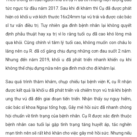
tức ngực từ đầu năm 2017. Sau khi đi khám thì Cụ đã được phát
hiện có khối u với kích thước
16x24mm tại vú trái và được các bác
sĩ tư vấn điều trị. Tuy nhiên gia đình bệnh nhân lại không quyết
định phẫu thuật hay xạ trị vì lo rằng tuổi cụ đã cao khó lòng mà
qua khỏi. Cũng
chính vì tâm lý tuổi cao, không muốn con cháu lo
lắng nên cụ R. đã cố gắng chịu đựng những cơn đau suốt 2 năm.
Nhưng đến năm 2019, khối u đã phát triển nhanh khiến cụ khi
không thể chịu đựng nữa nên gia đình mới cho đi khám lại.
Sau quá trình thăm khám, chụp chiếu tại bệnh viện K, cụ R nhận
được kết quả là khối u đã phát triển và chiếm trọn vú trái khi bệnh
ung thư vú đã đến giai đoạn tiến triển. Nhận thấy sự nguy hiểm,
các bác sĩ khoa Ngoại tổng hợp, Gây mê hồi sức đã nhanh chóng
hội chuẩn về tình trạng của bệnh nhân. Cụ R được xác định thuộc
bệnh nhân cao tuổi lại gặp tình trạng tăng huyết áp, tắc nghẽn
mạn tính nên sẽ rất khó khăn cho việc gây mê hồi sức. Nhưng nếu