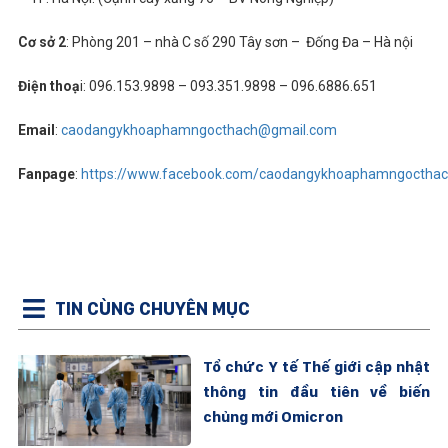
Cơ sở 2
: Phòng 201 – nhà C số 290 Tây sơn – Đống Đa – Hà nội
Điện thoạ
i: 096.153.9898 – 093.351.9898 – 096.6886.651
Email
:
caodangykhoaphamngocthach@gmail.com
Fanpage
:
https://www.facebook.com/caodangykhoaphamngocthac
TIN CÙNG CHUYÊN MỤC
Tổ chức Y tế Thế giới cập nhật
thông tin đầu tiên về biến
chủng mới Omicron