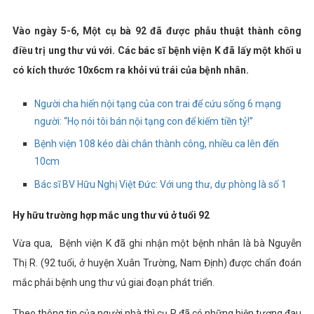
Vào ngày 5-6, Một cụ bà 92 đã được phẫu thuật thành công
điều trị ung thư vú với. Các bác sĩ bệnh viện K đã lấy một khối u
có kích thước 10x6cm ra khỏi vú trái của bệnh nhân.
Người cha hiến nội tạng của con trai để cứu sống 6 mạng
người: “Họ nói tôi bán nội tạng con để kiếm tiền tỷ!”
Bệnh viện 108 kéo dài chân thành công, nhiều ca lên đến
10cm
Bác sĩ BV Hữu Nghị Việt Đức: Với ung thư, dự phòng là số 1
Hy hữu trường hợp mắc ung thư vú ở tuổi 92
Vừa qua,
Bệnh viện K đã ghi nhận một bệnh nhân là bà Nguyễn
Thị R. (92 tuổi, ở huyện Xuân Trường, Nam Định) được chẩn đoán
mắc phải bệnh ung thư vú giai đoạn phát triển.
Theo thông tin của người nhà thì cụ R đã có những hiện tượng đau