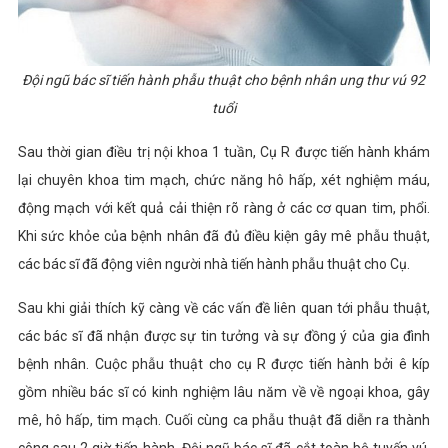
Đội ngũ bác sĩ tiến hành phẫu thuật cho bệnh nhân ung thư vú 92
tuổi
Sau thời gian điều trị nội khoa 1 tuần, Cụ R được tiến hành khám
lại chuyên khoa tim mạch, chức năng hô hấp, xét nghiệm máu,
động mạch với kết quả cải thiện rõ ràng ở các cơ quan tim, phổi.
Khi sức khỏe của bệnh nhân đã đủ điều kiện gây mê phẫu thuật,
các bác sĩ đã động viên người nhà tiến hành phẫu thuật cho Cụ.
Sau khi giải thích kỹ càng về các vấn đề liên quan tới phẫu thuật,
các bác sĩ đã nhận được sự tin tưởng và sự đồng ý của gia đình
bệnh nhân. Cuộc phẫu thuật cho cụ R được tiến hành bởi ê kíp
gồm nhiều bác sĩ có kinh nghiệm lâu năm về về ngoại khoa, gây
mê, hô hấp, tim mạch. Cuối cùng ca phẫu thuật đã diễn ra thành