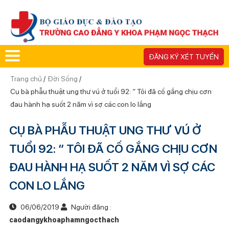
ĐĂNG KÝ XÉT TUYỂN
Trang chủ
/
Đời Sống
/
Cụ bà phẫu thuật ung thư vú ở tuổi 92: “ Tôi đã cố gắng chịu cơn
đau hành hạ suốt 2 năm vì sợ các con lo lắng
CỤ BÀ PHẪU THUẬT UNG THƯ VÚ Ở
TUỔI 92: “ TÔI ĐÃ CỐ GẮNG CHỊU CƠN
ĐAU HÀNH HẠ SUỐT 2 NĂM VÌ SỢ CÁC
CON LO LẮNG
06/06/2019
Người đăng :
caodangykhoaphamngocthach