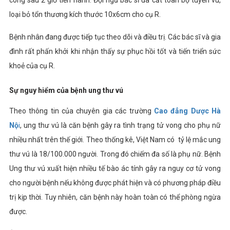
công sau 2 giờ tiến hành. Đội ngũ bác sĩ đã
cắt toàn bộ tuyến vú,
loại bỏ tổn thương kích thước 10x6cm cho cụ R.
Bệnh nhân đang được tiếp tục theo dõi và điều trị. Các bác sĩ và gia
đình rất phấn khởi khi nhận thấy sự phục hồi tốt và tiến triển sức
khoẻ của cụ R.
Sự nguy hiểm của bệnh ung thư vú
Theo thông tin của chuyên gia các trường
Cao đẳng Dược Hà
Nộ
i
,
ung thư vú là căn bệnh gây ra tình trạng tử vong cho phụ nữ
nhiều nhất trên thế giới. Theo thống kê, Việt Nam có tỷ lệ mắc ung
thư vú là 18/100.000 người. Trong đó chiếm đa số là phụ nữ. Bệnh
Ung thư vú xuất hiện nhiều tế bào ác tính gây ra nguy cơ tử vong
cho người bệnh nếu không được phát hiện và có phương pháp điều
trị kịp thời. Tuy nhiên, căn bệnh này hoàn toàn có thể phòng ngừa
được.