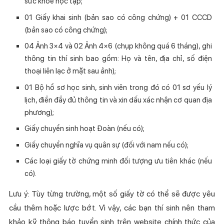
sức khỏe học tập;
01 Giấy khai sinh (bản sao có công chứng) + 01 CCCD
(bản sao có công chứng);
04 Ảnh 3×4 và 02 Ảnh 4×6 (chụp không quá 6 tháng), ghi
thông tin thí sinh bao gồm: Họ và tên, địa chỉ, số điện
thoại liên lạc ở mặt sau ảnh);
01 Bộ hồ sơ học sinh, sinh viên trong đó có 01 sơ yếu lý
lịch, điền đầy đủ thông tin và xin dấu xác nhận cơ quan địa
phương);
Giấy chuyển sinh hoạt Đoàn (nếu có);
Giấy chuyển nghĩa vụ quân sự (đối với nam nếu có);
Các loại giấy tờ chứng minh đối tượng ưu tiên khác (nếu
có).
Lưu ý: Tùy từng trường, một số giấy tờ có thể sẽ được yêu
cầu thêm hoặc lược bớt. Vì vậy, các bạn thí sinh nên tham
khảo kỹ thông báo tuyển sinh trên website chính thức của