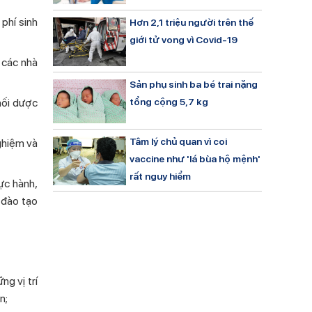
 phí sinh
Hơn 2,1 triệu người trên thế
giới tử vong vì Covid-19
các nhà
Sản phụ sinh ba bé trai nặng
phối dược
tổng cộng 5,7 kg
Tâm lý chủ quan vì coi
ghiệm và
vaccine như 'lá bùa hộ mệnh'
rất nguy hiểm
̣c hành,
 đào tạo
g vị trí
n;