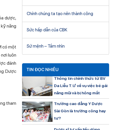
Chính chúng ta tạo nên thành công
hóa dược,
c kỹ năng
Sức hấp dẫn của CBK
Sứ mệnh – Tầm nhìn
 có một
 nơi luôn
ược đánh
TIN ĐỌC NHIỀU
̉ng Dược
Thông tin chính thức từ BV
Da Liễu T.Ư về vụ việc bé gái
nâng mũi và bị hỏng mắt
ùng tham
Trường cao đẳng Y Dược
Sài Gòn là trường công hay
tư?
Dược sĩ tư vấn liều dùng