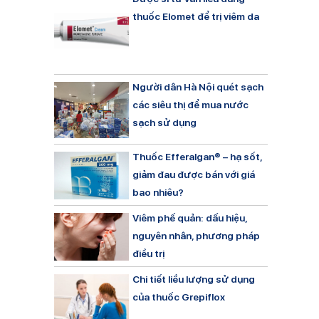
thuốc Elomet để trị viêm da
Người dân Hà Nội quét sạch
các siêu thị để mua nước
sạch sử dụng
Thuốc Efferalgan® – hạ sốt,
giảm đau được bán với giá
bao nhiêu?
Viêm phế quản: dấu hiệu,
nguyên nhân, phương pháp
điều trị
Chi tiết liều lượng sử dụng
của thuốc Grepiflox