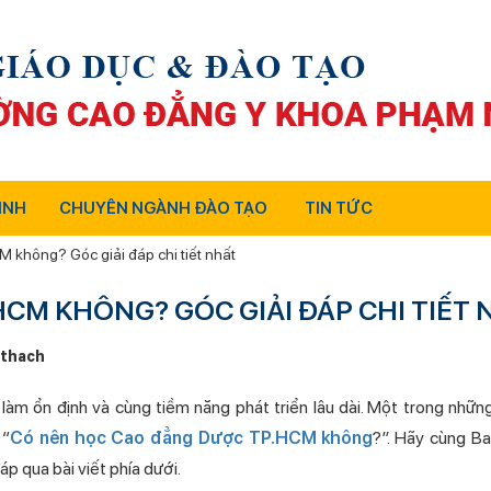
INH
CHUYÊN NGÀNH ĐÀO TẠO
TIN TỨC
không? Góc giải đáp chi tiết nhất
M KHÔNG? GÓC GIẢI ĐÁP CHI TIẾT 
thach
 làm ổn định và cùng tiềm năng phát triển lâu dài. Một trong nhữn
 “
Có nên học Cao đẳng Dược TP.HCM không
?”. Hãy cùng Ba
p qua bài viết phía dưới.