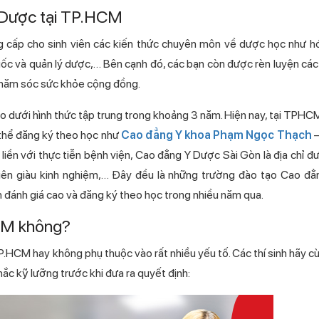
 Dược tại TP.HCM
g cấp cho sinh viên các kiến thức chuyên môn về dược học như 
và quản lý dược,… Bên cạnh đó, các bạn còn được rèn luyện cá
chăm sóc sức khỏe cộng đồng.
 dưới hình thức tập trung trong khoảng 3 năm. Hiện nay, tại TPHCM
́ thể đăng ký theo học như
Cao đẳng Y khoa Phạm Ngọc Thạch
–
 gắn liền với thực tiễn bệnh viện, Cao đẳng Y Dược Sài Gòn là địa chỉ đ
ng viên giàu kinh nghiệm,… Đây đều là những trường đào tạo Cao đă
 đánh giá cao và đăng ký theo học trong nhiều năm qua.
CM không?
TP.HCM hay không phụ thuộc vào rất nhiều yếu tố. Các thí sinh hãy c
ắc kỹ lưỡng trước khi đưa ra quyết định: