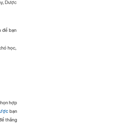
̣y, Dược
ớn để bạn
 khó học,
chọn hợp
ược
bạn
 để thăng