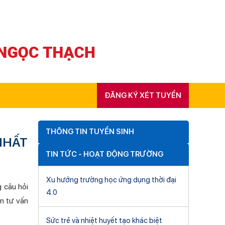
ĐĂNG KÝ XÉT TUYỂN
THÔNG TIN TUYỂN SINH
NHẤT
TIN TỨC - HOẠT ĐỘNG TRƯỜNG
Xu hướng trường học ứng dụng thời đại
g câu hỏi
4.0
n tư vấn
Sức trẻ và nhiệt huyết tạo khác biệt