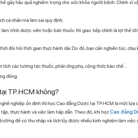
thể gây hậu quả nghiêm trọng cho sức khỏe người bệnh. Chính vì vâ
ch cá nhân mà làm sai quy định;
àm trình dược viên hoặc bán thuốc thì giao tiếp chính là lợi thế l
thời đòi hỏi thời gian thực hành dài. Do đó, bạn cần nghiên túc, chịu
hân tích các tương tác thuốc, phản ứng phụ, công thức bào chế…
ng đồng.
 tại TP.HCM không?
nghề nghiệp ổn định thì học Cao đẳng Dược tại TP.HCM là một lựa 
ọc tập, thực hành và việc làm hấp dẫn. Theo đó, khi học
Cao đẳng D
a trường để có thu nhập và tích lũy được nhiều kinh nghiệm làm việc