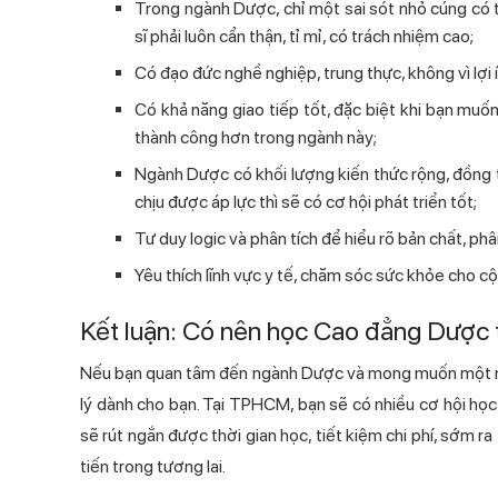
Trong ngành Dược, chỉ một sai sót nhỏ cúng có 
sĩ phải luôn cẩn thận, tỉ mỉ, có trách nhiệm cao;
Có đạo đức nghề nghiệp, trung thực, không vì lợi í
Có khả năng giao tiếp tốt, đặc biệt khi bạn muốn l
thành công hơn trong ngành này;
Ngành Dược có khối lượng kiến thức rộng, đồng 
chịu được áp lực thì sẽ có cơ hội phát triển tốt;
Tư duy logic và phân tích để hiểu rõ bản chất, p
Yêu thích lĩnh vực y tế, chăm sóc sức khỏe cho cộ
Kết luận: Có nên học Cao đẳng Dược
Nếu bạn quan tâm đến ngành Dược và mong muốn một 
lý dành cho bạn. Tại TPHCM, bạn sẽ có nhiều cơ hội h
sẽ rút ngắn được thời gian học, tiết kiệm chi phí, sớm r
tiến trong tương lai.