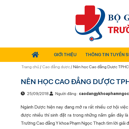
GIỚI THIỆU
THÔNG TIN TUYỂN S
Trang chủ
/
Cao đẳng dược
/
Nên học Cao đẳng Dược TPHCM 
NÊN HỌC CAO ĐẲNG DƯỢC TPHC
25/09/2018
Người đăng :
caodangykhoaphamngoc
Ngành Dược hiện nay đang mở ra rất nhiều cơ hội việc
được nhiều thí sinh đặt ra trong những năm gần đây là
Trường Cao đẳng Y khoa Phạm Ngọc Thạch tìm lời giải đá