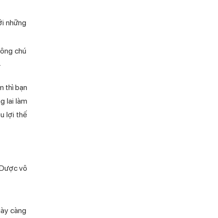
ới những
không chú
.
 thì bạn
 lai làm
u lợi thế
h Dược vô
ày càng