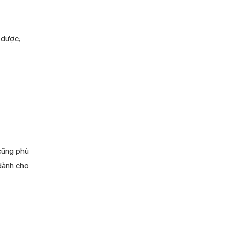
 dược;
 cũng phù
dành cho