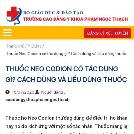
ĐĂNG KÝ XÉT TUYỂN
Trang chủ
/
Y Dược
/
Thuốc Neo Codion có tác dụng gì? Cách dùng và liều dùng thuốc
THUỐC NEO CODION CÓ TÁC DỤNG
GÌ? CÁCH DÙNG VÀ LIỀU DÙNG THUỐC
15/07/2020
Người đăng :
caodangykhoaphamngocthach
Thuốc ho Neo Codion thường dùng để điều trị ho khan,
hay ho do kích ứng với một số tác nhân. Thuốc mang lại