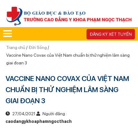
ĐĂNG KÝ XÉT TUYỂN
Trang chủ
/
Đời Sống
/
Vaccine Nano Covax của Việt Nam chuẩn bị thử nghiệm lâm sàng
giai đoạn 3
VACCINE NANO COVAX CỦA VIỆT NAM
CHUẨN BỊ THỬ NGHIỆM LÂM SÀNG
GIAI ĐOẠN 3
27/04/2021
Người đăng :
caodangykhoaphamngocthach