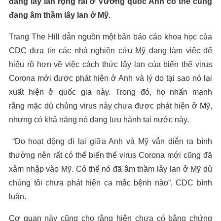
đang lây lan rộng rãi ở Vương quốc Anh có thể cũng
đang âm thầm lây lan ở Mỹ.
Trang The Hill dẫn nguồn một bản báo cáo khoa học của
CDC đưa tin các nhà nghiên cứu Mỹ đang làm việc để
hiểu rõ hơn về việc cách thức lây lan của biến thể virus
Corona mới được phát hiện ở Anh và lý do tại sao nó lại
xuất hiện ở quốc gia này. Trong đó, họ nhấn mạnh
rằng mặc dù chủng virus này chưa được phát hiện ở Mỹ,
nhưng có khả năng nó đang lưu hành tại nước này.
“Do hoạt động đi lại giữa Anh và Mỹ vẫn diễn ra bình
thường nên rất có thể biến thể virus Corona mới cũng đã
xâm nhập vào Mỹ. Có thể nó đã âm thầm lây lan ở Mỹ dù
chúng tôi chưa phát hiện ca mắc bệnh nào”, CDC bình
luận.
Cơ quan này cũng cho rằng hiện chưa có bằng chứng