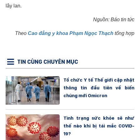
lây lan.
Nguồn: Báo tin tức
Theo
Cao đẳng y khoa Phạm Ngọc Thạch
tổng hợp
TIN CÙNG CHUYÊN MỤC
Tổ chức Y tế Thế giới cập nhật
thông tin đầu tiên về biến
chủng mới Omicron
Tình trạng sức khỏe sẽ như
thế nào khi bị tái mắc COVID-
19?