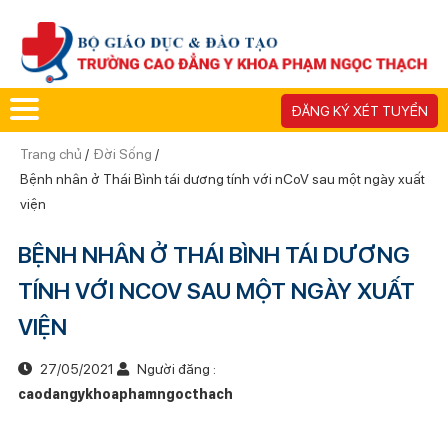
ĐĂNG KÝ XÉT TUYỂN
Trang chủ
/
Đời Sống
/
Bệnh nhân ở Thái Bình tái dương tính với nCoV sau một ngày xuất
viện
BỆNH NHÂN Ở THÁI BÌNH TÁI DƯƠNG
TÍNH VỚI NCOV SAU MỘT NGÀY XUẤT
VIỆN
27/05/2021
Người đăng :
caodangykhoaphamngocthach